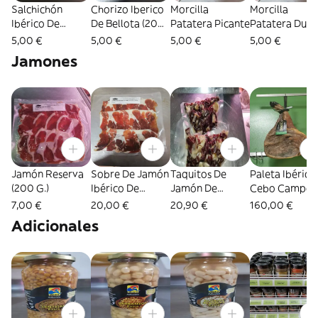
Salchichón
Chorizo Iberico
Morcilla
Morcilla
Ibérico De
De Bellota (200
Patatera Picante
Patatera Dulc
Bellota (200 G.)
G.)
5,00 €
5,00 €
5,00 €
5,00 €
Jamones
Jamón Reserva
Sobre De Jamón
Taquitos De
Paleta Ibérica
(200 G.)
Ibérico De
Jamón De
Cebo Campo 
Bellota (150 G.)
Bellota y Cebo (1
% (piezas)
7,00 €
20,00 €
20,90 €
160,00 €
Kg.)
Adicionales