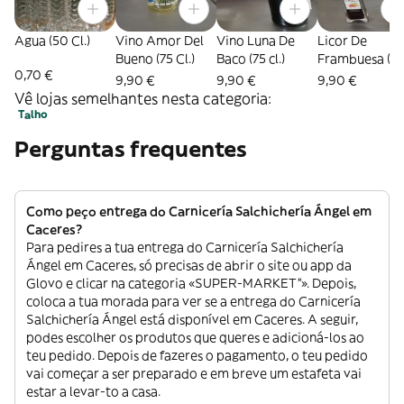
Agua (50 Cl.)
Vino Amor Del
Vino Luna De
Licor De
Bueno (75 Cl.)
Baco (75 cl.)
Frambuesa (2
0,70 €
Ml.)
9,90 €
9,90 €
9,90 €
Vê lojas semelhantes nesta categoria:
Talho
Perguntas frequentes
Como peço entrega do Carnicería Salchichería Ángel em
Caceres?
Para pedires a tua entrega do Carnicería Salchichería
Ángel em Caceres, só precisas de abrir o site ou app da
Glovo e clicar na categoria «SUPER-MARKET”». Depois,
coloca a tua morada para ver se a entrega do Carnicería
Salchichería Ángel está disponível em Caceres. A seguir,
podes escolher os produtos que queres e adicioná-los ao
teu pedido. Depois de fazeres o pagamento, o teu pedido
vai começar a ser preparado e em breve um estafeta vai
estar a levar-to a casa.