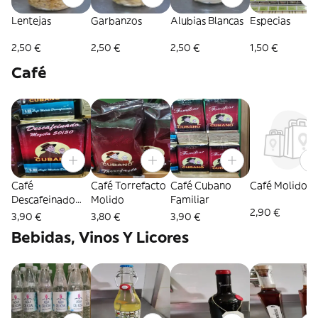
Lentejas
Garbanzos
Alubias Blancas
Especias
2,50 €
2,50 €
2,50 €
1,50 €
Café
Café
Café Torrefacto
Café Cubano
Café Molido
Descafeinado
Molido
Familiar
2,90 €
Molido
3,90 €
3,80 €
3,90 €
Bebidas, Vinos Y Licores