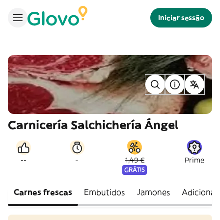
Iniciar sessão
Carnicería Salchichería Ángel
-
--
1,49 €
Prime
GRÁTIS
Carnes frescas
Embutidos
Jamones
Adicional