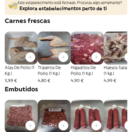
Este estabelecimento está fechado. Procuras algo semelhante?
Explora estabelecimentos perto de ti
Carnes frescas
Alas De Pollo (1
Traseros De
Higaditos De
Huesos Salado
Kg.)
Pollo (1 Kg.)
Pollo (1 Kg.)
(1 kg.)
3,99 €
4,80 €
4,90 €
4,99 €
Embutidos