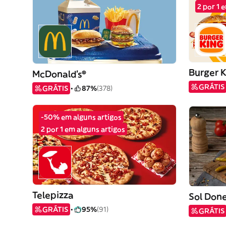
2 por 1 
Burger 
McDonald's®
GRÁTIS
GRÁTIS
87%
(378)
-50% em alguns artigos
2 por 1 em alguns artigos
Telepizza
Sol Don
GRÁTIS
95%
(91)
GRÁTIS