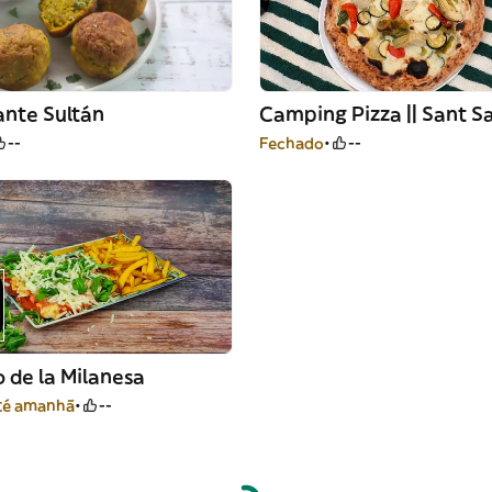
ante Sultán
Camping Pizza || Sant S
--
Fechado
--
 de la Milanesa
té amanhã
--