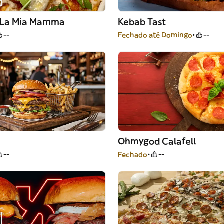
a La Mia Mamma
Kebab Tast
--
Fechado até Domingo
--
Ohmygod Calafell
--
Fechado
--