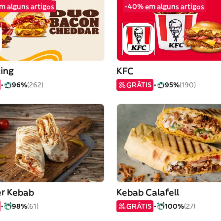
em alguns artigos
-40% em alguns artigos
King
KFC
96%
(262)
GRÁTIS
95%
(190)
er Kebab
Kebab Calafell
98%
(61)
GRÁTIS
100%
(27)