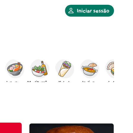
Iniciar sessão
Japonesa
Mediterrânica
Kebab
Indiana
Latina