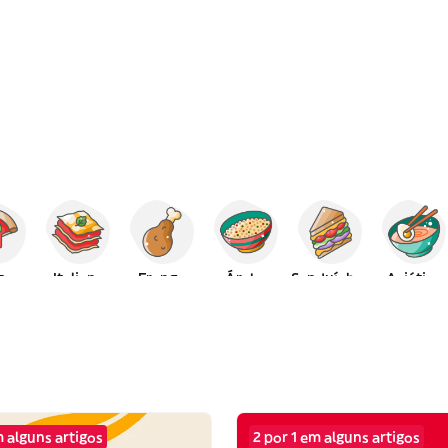
za
Italiana
Frango
Árabe
Sanduíches
Asiática
 alguns artigos
2 por 1 em alguns artigos