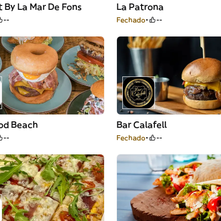
 By La Mar De Fons
La Patrona
--
Fechado
--
od Beach
Bar Calafell
--
Fechado
--