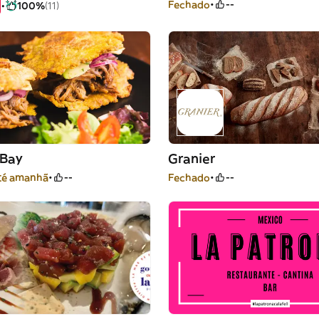
Fechado
--
100%
(11)
 Bay
Granier
té amanhã
--
Fechado
--