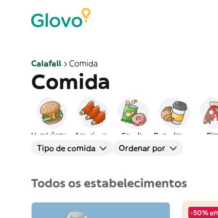
Calafell
Comida
Comida
Hambúrgueres
Americana
Snacks
Peq. almoço
Piz
Tipo de comida
Ordenar por
Todos os estabelecimentos
-50% em