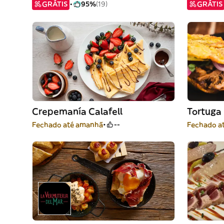
GRÁTIS
95%
(19)
GRÁTIS
Crepemanía Calafell
Tortuga
Fechado até amanhã
--
Fechado a