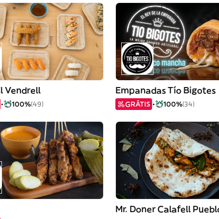
El Vendrell
Empanadas Tío Bigotes
100%
(49)
GRÁTIS
100%
(34)
Mr. Doner Calafell Puebl