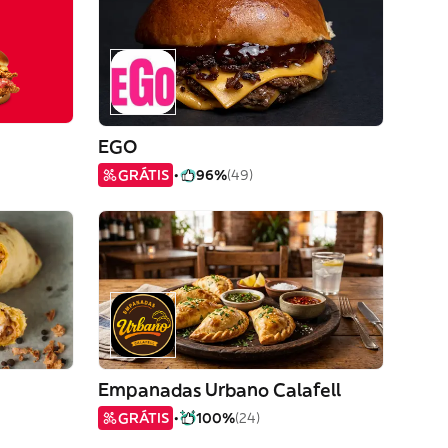
EGO
GRÁTIS
96%
(49)
Empanadas Urbano Calafell
GRÁTIS
100%
(24)