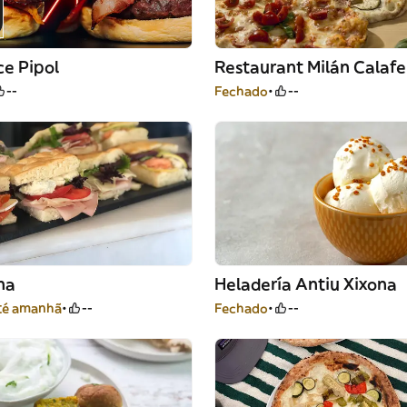
ce Pipol
Restaurant Milán Calafe
--
Fechado
--
na
Heladería Antiu Xixona
té amanhã
--
Fechado
--