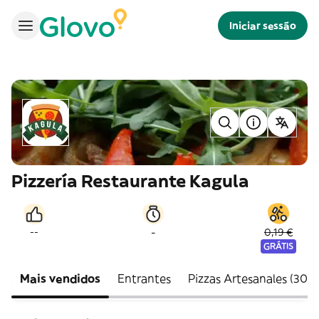
Iniciar sessão
Pizzería Restaurante Kagula
-
--
0,19 €
GRÁTIS
Mais vendidos
Entrantes
Pizzas Artesanales (30 