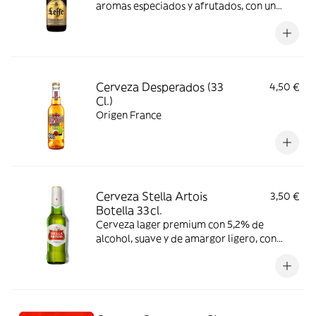
aromas especiados y afrutados, con un
sabor equilibrado entre amargor y dulzor.
Se recomienda consumir entre 6-9 °C.
Cerveza Desperados (33
4,50 €
Cl.)
Origen France
Cerveza Stella Artois
3,50 €
Botella 33cl.
Cerveza lager premium con 5,2% de
alcohol, suave y de amargor ligero, con
notas de frutas blancas y cereal, junto a un
toque herbal de lúpulo. Consumir entre 3-5
°C.