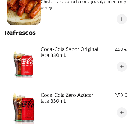
Chistorra sazonada con ajo, sal, pimentón y
perejil
Refrescos
Coca-Cola Sabor Original
2,50 €
lata 330ml.
Coca-Cola Zero Azúcar
2,50 €
lata 330ml.