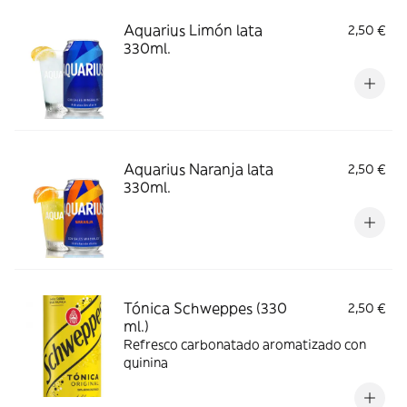
Aquarius Limón lata
2,50 €
330ml.
Aquarius Naranja lata
2,50 €
330ml.
Tónica Schweppes (330
2,50 €
ml.)
Refresco carbonatado aromatizado con
quinina