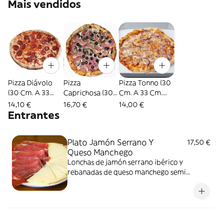
Mais vendidos
Pizza Diávolo
Pizza
Pizza Tonno (30
(30 Cm. A 33
Caprichosa (30
Cm. A 33 Cm.
Cm. Aprox.)
Cm. A 33 Cm.
Aprox.)
14,10 €
16,70 €
14,00 €
Aprox.)
Entrantes
Plato Jamón Serrano Y
17,50 €
Queso Manchego
Lonchas de jamón serrano ibérico y
rebanadas de queso manchego semi
madurado