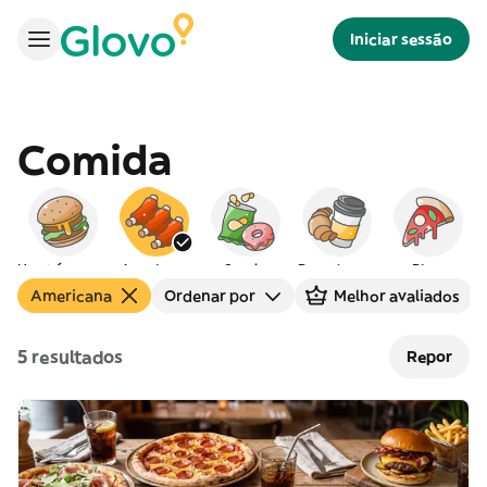
Iniciar sessão
Comida
Hambúrgueres
Americana
Snacks
Peq. almoço
Pizza
Americana
Ordenar por
Melhor avaliados
5 resultados
Repor