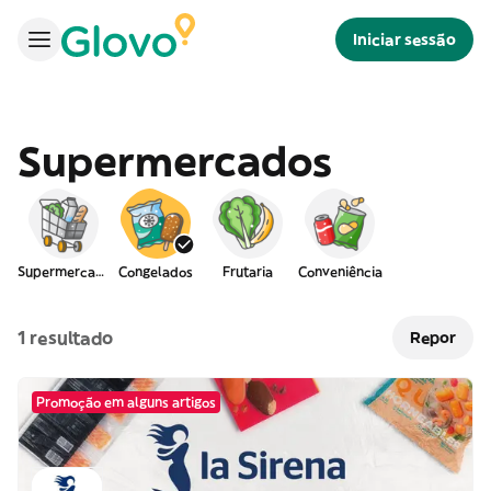
Iniciar sessão
Supermercados
Supermercado
Congelados
Frutaria
Conveniência
1 resultado
Repor
Promoção em alguns artigos