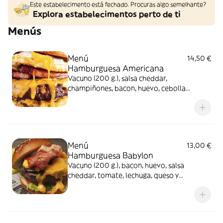
Este estabelecimento está fechado. Procuras algo semelhante?
Explora estabelecimentos perto de ti
Menús
Menú
14,50 €
Hamburguesa Americana
Vacuno (200 g.), salsa cheddar,
champiñones, bacon, huevo, cebolla
caramelizada, pepinillos, tomate, lechuga,
queso y mayonesa, incluye patatas y bebida
Menú
13,00 €
Hamburguesa Babylon
Vacuno (200 g.), bacon, huevo, salsa
cheddar, tomate, lechuga, queso y
mayonesa, incluye patatas y bebida