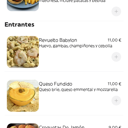
mayonesa, incluye patatas y bebida
Entrantes
Revuelto Babylon
11,00 €
Huevo, gambas, champiñones y cebolla
Queso Fundido
11,00 €
Queso brie, queso emmental y mozzarella
Croquetas De Jamón
9,00 €