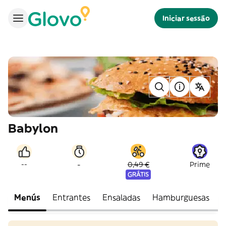
Iniciar sessão
Babylon
-
--
0,49 €
Prime
GRÁTIS
Menús
Entrantes
Ensaladas
Hamburguesas
P