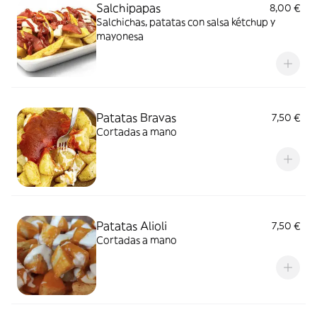
Salchipapas
8,00 €
Salchichas, patatas con salsa kétchup y
mayonesa
Patatas Bravas
7,50 €
Cortadas a mano
Patatas Alioli
7,50 €
Cortadas a mano