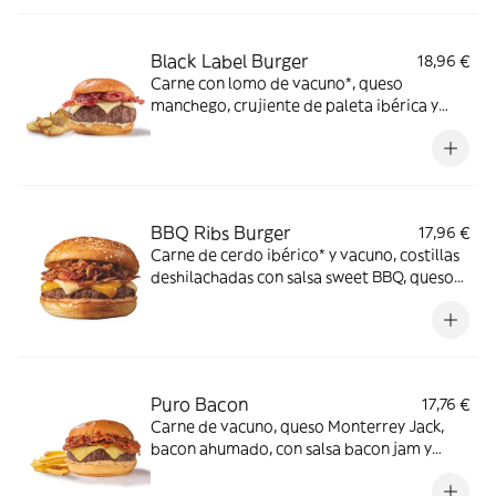
Black Label Burger
18,96 €
Carne con lomo de vacuno*, queso
manchego, crujiente de paleta ibérica y
salsa mayo-mostaza en pan estilo brioche.
*60% de lomo de vacuno.
BBQ Ribs Burger
17,96 €
Carne de cerdo ibérico* y vacuno, costillas
deshilachadas con salsa sweet BBQ, queso
cheddar y cheddar ahumado, bacon y salsa
especial FH en pan clásico. *60% cerdo
ibérico.
Puro Bacon
17,76 €
Carne de vacuno, queso Monterrey Jack,
bacon ahumado, con salsa bacon jam y
salsa mayo smoked bacon en pan estilo
brioche.