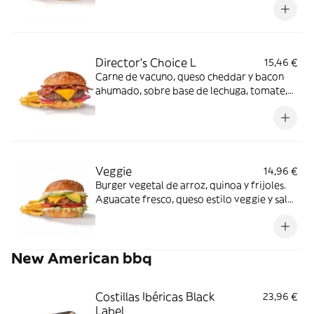
Director's Choice L
15,46 €
Carne de vacuno, queso cheddar y bacon
ahumado, sobre base de lechuga, tomate,
cebolla morada y salsa especial FH en pan
clásico.
Veggie
14,96 €
Burger vegetal de arroz, quinoa y frijoles.
Aguacate fresco, queso estilo veggie y salsa
mayo garden sobre base de lechuga y
tomate en pan clásico.
New American bbq
Costillas Ibéricas Black
23,96 €
Label