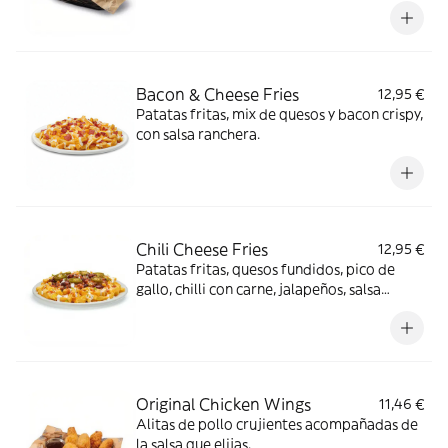
Bacon & Cheese Fries
12,95 €
Patatas fritas, mix de quesos y bacon crispy,
con salsa ranchera.
Chili Cheese Fries
12,95 €
Patatas fritas, quesos fundidos, pico de
gallo, chilli con carne, jalapeños, salsa
ranchera, salsa Smoked red pepper y
cilantro.
Original Chicken Wings
11,46 €
Alitas de pollo crujientes acompañadas de
la salsa que elijas.