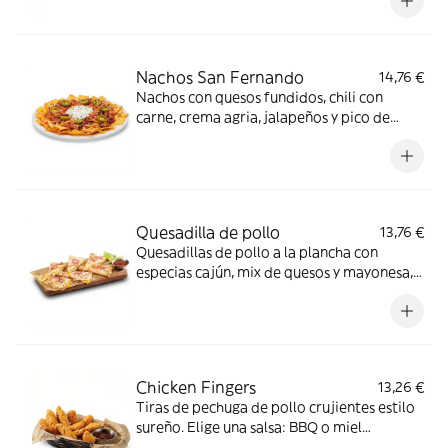
con bacon crispy y cebolla encurtida,
acompañado de salsa BBQ y guacamole.
Nachos San Fernando
14,76 €
Nachos con quesos fundidos, chili con
carne, crema agria, jalapeños y pico de
gallo.
Quesadilla de pollo
13,76 €
Quesadillas de pollo a la plancha con
especias cajún, mix de quesos y mayonesa,
coronadas con cebolla encurtida y cilantro.
Acompañada de salsa roja mexicana y lima.
Chicken Fingers
13,26 €
Tiras de pechuga de pollo crujientes estilo
sureño. Elige una salsa: BBQ o miel
mostaza.