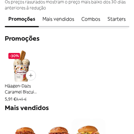
Os preços rasurados mostram o preço mais baixo dos 30 dias
anteriores à redução
Promoções
Mais vendidos
Combos
Starters
Promoções
-30%
Häagen-Dazs
Caramel Biscuit
& Cream
5,91 €
8,45 €
Mais vendidos