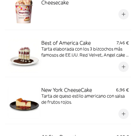
Cheesecake
Best of America Cake
7,46 €
Tarta elaborada con los 3 bizcochos más
famosos de EE.UU. Red Velvet, Angel cake y
Devil’s cake, sobre una base de chocolate
negro. Bañada con chocolate blanco
crujiente y coronado con rocas de
chocolate rosa.
New York CheeseCake
6,96 €
Tarta de queso estilo americano con salsa
de frutos rojos.