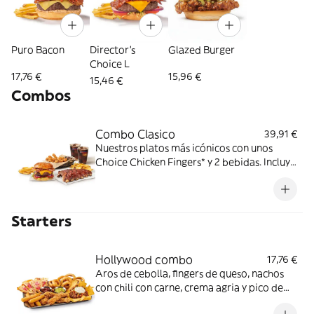
Puro Bacon
Director's
Glazed Burger
Choice L
17,76 €
15,96 €
15,46 €
Combos
Combo Clasico
39,91 €
Nuestros platos más icónicos con unos
Choice Chicken Fingers* y 2 bebidas. Incluye
acompañamiento de patatas fritas.
Perfecto para cena y película en casa. ¡DE
NADA!
Starters
Hollywood combo
17,76 €
Aros de cebolla, fingers de queso, nachos
con chili con carne, crema agria y pico de
gallo, chicken fingers y quesadilla de queso