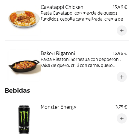
Cavatappi Chicken
15,46 €
Pasta Cavatappi con mezcla de quesos
fundidos, cebolla caramelizada, crema de
nata y salsa búfalo picante. Servida con
pechuga de pollo al estilo cajún o a la
parrilla y tostadas de pan.
Baked Rigatoni
15,46 €
Pasta Rigatoni horneada con pepperoni,
salsa de queso, chili con carne, queso
gouda, queso cheddar y cebollino.
Bebidas
Monster Energy
3,75 €