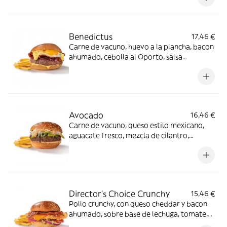
Benedictus
17,46 €
Carne de vacuno, huevo a la plancha, bacon
ahumado, cebolla al Oporto, salsa
holandesa.
Avocado
16,46 €
Carne de vacuno, queso estilo mexicano,
aguacate fresco, mezcla de cilantro,
cebolla y miel sobre salsa mayo-wey en pan
clásico.
Director's Choice Crunchy
15,46 €
Pollo crunchy, con queso cheddar y bacon
ahumado, sobre base de lechuga, tomate,
cebolla morada y salsa FH en pan clásico.