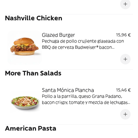
Nashville Chicken
Glazed Burger
15,96 €
Pechuga de pollo crujiente glaseada con
BBQ de cerveza Budweiser® bacon
ahumado, queso cheddar y relish de
pepinillos en pan estilo brioche.
More Than Salads
Santa Mónica Plancha
15,46 €
Pollo a la parrilla, queso Grana Padano,
bacon crispy, tomate y mezcla de lechugas
con salsa miel mostaza.
American Pasta