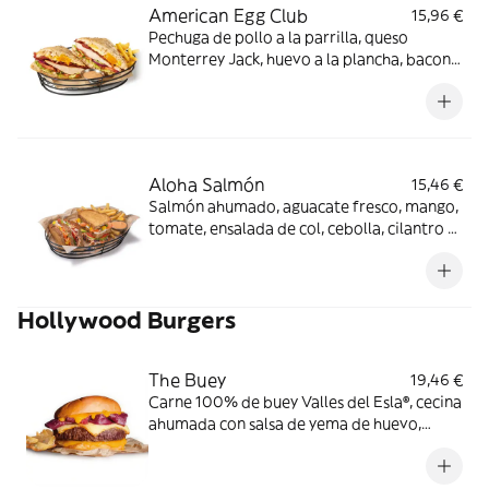
American Egg Club
15,96 €
Pechuga de pollo a la parrilla, queso
Monterrey Jack, huevo a la plancha, bacon
ahumado, lechuga, tomate y cebolla con
salsa mayo-wey en pan tostado con pipas
de girasol.
Aloha Salmón
15,46 €
Salmón ahumado, aguacate fresco, mango,
tomate, ensalada de col, cebolla, cilantro y
mayonesa en pan con semillas. Los
productos de la pesca crudos han sido
previamente congelados a Tª < de -20ºC,
Hollywood Burgers
mínimo 24 horas.
The Buey
19,46 €
Carne 100% de buey Valles del Esla®, cecina
ahumada con salsa de yema de huevo,
queso cheddar ahumado en pan estilo
brioche.