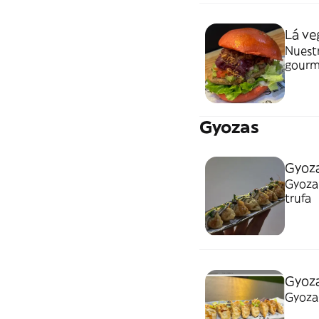
Lá ve
Nuest
gourme
carame
Gyozas
Gyoza
Gyoza 
trufa
Gyoza
Gyozas