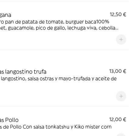
gana
12,50 €
ro pan de patata de tomate, burguer baca100%
t, guacamole, pico de gallo, lechuga viva, cebolla
lizada f. rojos y cebolla crispy
s langostino trufa
13,00 €
langostino, salsa ostras y mayo-trufada y aceite de
s Pollo
12,00 €
 de Pollo Con salsa tonkatshu y Kiko mister corn