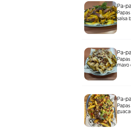
Pa-pa
Papas 
salsa 
Pa-pa
Papas 
mayo 
rayad
Pa-pa
Papas 
guacam
ceboll