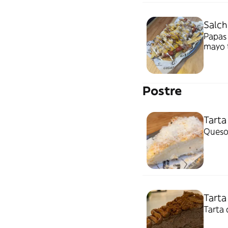
Salch
Papas 
mayo t
Postre
Tarta
Queso 
Tarta
Tarta 