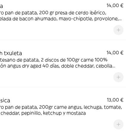
ca
14,00 €
o pan de patata, 200 gr presa de cerdo ibérico,
lada de bacon ahumado, mayo-chipotle, provolone,
s de torreznos crujientes y lechuga viva
 txuleta
14,00 €
tesano de patata, 2 discos de 100gr carne 100%
ón angus dry aged 40 días, doble cheddar, cebolla
lizada al vino tinto y frutos rojos, costilla ibérica ABT,
 gigantes
ásica
13,00 €
o pan de patata, 200gr carne angus, lechuga, tomate,
cheddar, pepinillo, ketchup y mostaza