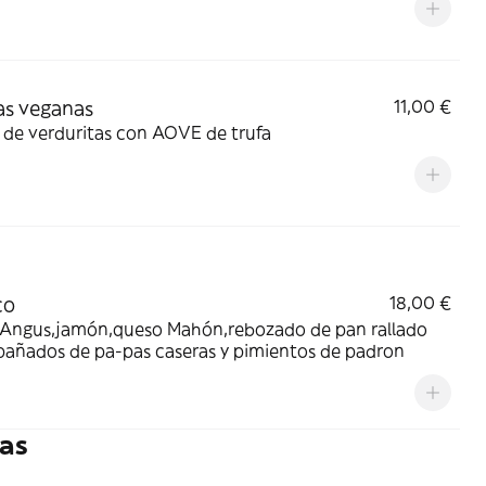
s veganas
11,00 €
 de verduritas con AOVE de trufa
co
18,00 €
e Angus,jamón,queso Mahón,rebozado de pan rallado
añados de pa-pas caseras y pimientos de padron
ras