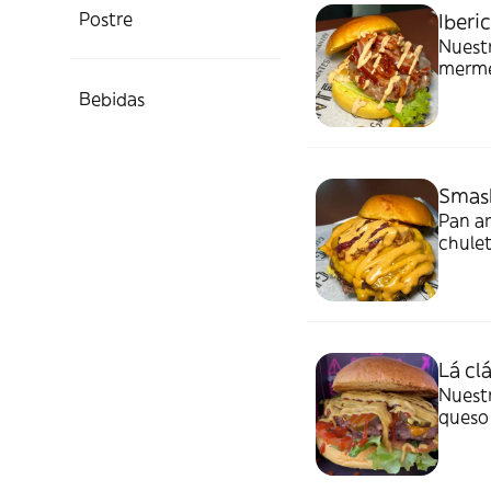
Postre
Iberi
Nuestr
merme
lamina
Bebidas
Smash
Pan ar
chulet
carame
salsas
Lá cl
Nuestr
queso 