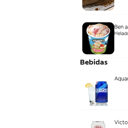
Ben a
Helado
Bebidas
Aquar
Victo