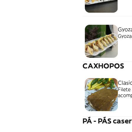
Gyoza
Gyoza
CAXHOPOS
Clasi
Filet
acomp
PÁ - PÁS case