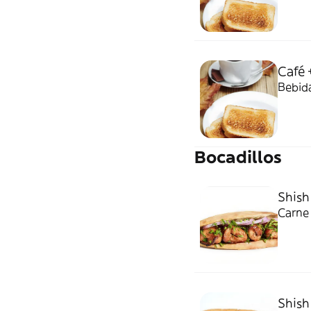
Café 
Bebida
Bocadillos
Shish
Carne 
Shish