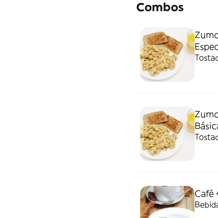
Combos
Zumo 
Espec
Tostad
Zumo 
Básic
Tostad
Café 
Bebida