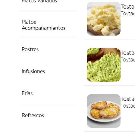
Platos Variados
Tosta
Tosta
Platos
Acompañamientos
Postres
Tost
Tosta
Infusiones
Frías
Tosta
Tosta
Refrescos