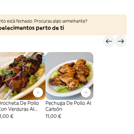
nto está fechado. Procuras algo semelhante?
belecimentos perto de ti
s
Brocheta De Pollo
Pechuga De Pollo Al
Con Verduras Al
Carbón
Carbón
1,00 €
11,00 €