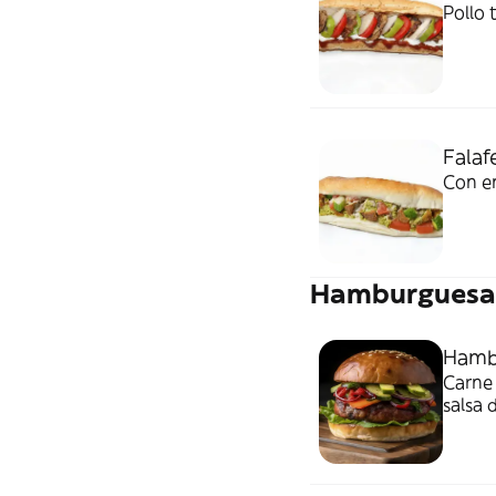
Pollo 
Falaf
Con en
Hamburguesa
Hamb
Carne
salsa 