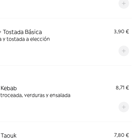
+ Tostada Básica
3,90 €
 y tostada a elección
 Kebab
8,71 €
troceada, verduras y ensalada
 Taouk
7,80 €