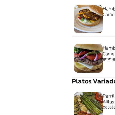
Hamb
Carne
Hambu
Carne 
emme
Platos Variad
Parri
Alitas
patata