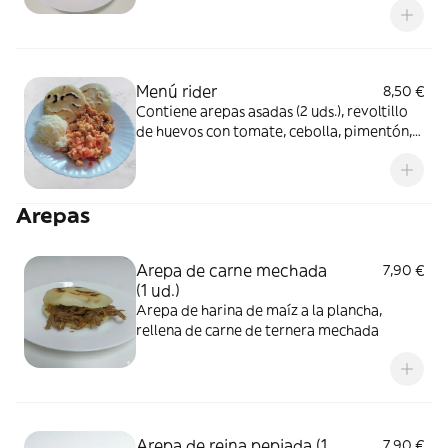
con tajadas de plátano macho frito y pan
Menú rider
8,50 €
Contiene arepas asadas (2 uds.), revoltillo
de huevos con tomate, cebolla, pimentón,
pollo mechado y queso rallado
Arepas
Arepa de carne mechada
7,90 €
(1 ud.)
Arepa de harina de maíz a la plancha,
rellena de carne de ternera mechada
Arepa de reina pepiada (1
7,90 €