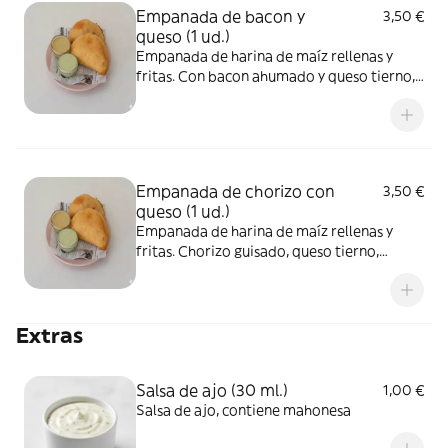
Empanada de bacon y
3,50 €
queso (1 ud.)
Empanada de harina de maíz rellenas y
fritas. Con bacon ahumado y queso tierno,
pueden presentar contaminación cruzada
de gluten y lácteos adquirido al momento
de su cocción.pueden presentar
contaminación cruzada de gluten y lácteos
adquirido al momento de su cocción.
Empanada de chorizo con
3,50 €
queso (1 ud.)
Empanada de harina de maíz rellenas y
fritas. Chorizo guisado, queso tierno,
pueden presentar contaminación cruzada
de gluten y lácteos adquirido al momento
de su cocción.
Extras
Salsa de ajo (30 ml.)
1,00 €
Salsa de ajo, contiene mahonesa