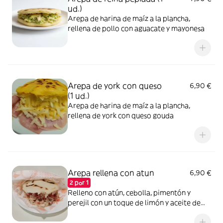
ud.)
Arepa de harina de maíz a la plancha,
rellena de pollo con aguacate y mayonesa
Arepa de york con queso
6,90 €
(1 ud.)
Arepa de harina de maíz a la plancha,
rellena de york con queso gouda
Arepa rellena con atun
6,90 €
2 por 1
Relleno con atún, cebolla, pimentón y
perejil con un toque de limón y aceite de
girasol