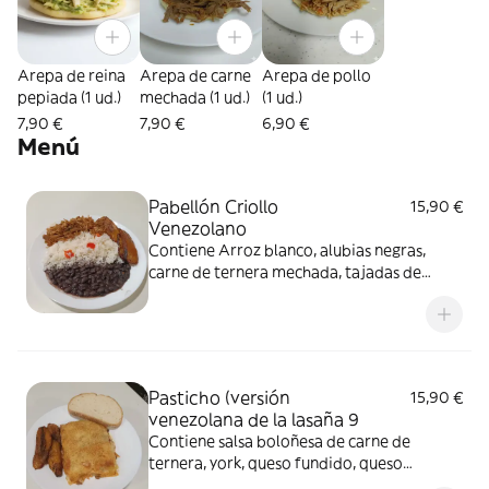
Arepa de reina
Arepa de carne
Arepa de pollo
pepiada (1 ud.)
mechada (1 ud.)
(1 ud.)
7,90 €
7,90 €
6,90 €
Menú
Pabellón Criollo
15,90 €
Venezolano
Contiene Arroz blanco, alubias negras,
carne de ternera mechada, tajadas de
plátano macho frito
Pasticho (versión
15,90 €
venezolana de la lasaña 9
Contiene salsa boloñesa de carne de
ternera, york, queso fundido, queso
parmesano y salsa bechamel. Se acompaña