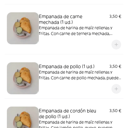
adquirido al momento de su cocción
Empanada de carne
3,50 €
mechada (1 ud.)
Empanada de harina de maíz rellenas y
fritas. Con carne de ternera mechada,
pueden presentar contaminación cruzada
de gluten y lácteos adquirido al momento
de su cocción.
Empanada de pollo (1 ud.)
3,50 €
Empanada de harina de maíz rellenas y
fritas. Con carne de pollo mechada, pueden
presentar contaminación cruzada de gluten
y lácteos adquirido al momento de su
cocción.
Empanada de cordón bleu
3,50 €
de pollo (1 ud.)
Empanada de harina de maíz rellenas y
fritas. Con jamón, pollo, queso, pueden