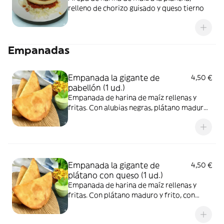
relleno de chorizo guisado y queso tierno
Empanadas
Empanada la gigante de
4,50 €
pabellón (1 ud.)
Empanada de harina de maíz rellenas y
fritas. Con alubias negras, plátano maduro
y frito, con carne de ternera mechada ,
pueden presentar contaminación cruzada
de gluten y lácteos adquirido al momento
de su cocción.
Empanada la gigante de
4,50 €
plátano con queso (1 ud.)
Empanada de harina de maíz rellenas y
fritas. Con plátano maduro y frito, con
queso pasteurizado , pueden presentar
contaminación cruzada de gluten y lácteos