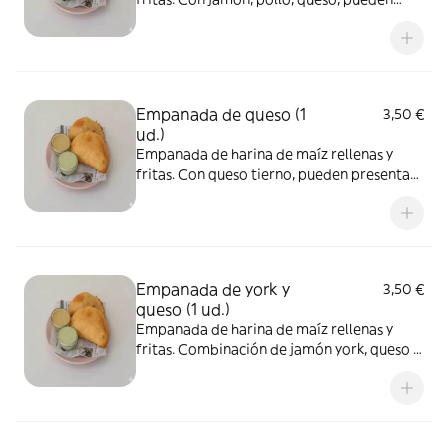
presentar contaminación cruzada de gluten
y lácteos adquirido al momento de su
cocción.
Empanada de queso (1
3,50 €
ud.)
Empanada de harina de maíz rellenas y
fritas. Con queso tierno, pueden presentar
contaminación cruzada de gluten y lácteos
adquirido al momento de su cocción.
Empanada de york y
3,50 €
queso (1 ud.)
Empanada de harina de maíz rellenas y
fritas. Combinación de jamón york, queso y
salsa de ajo