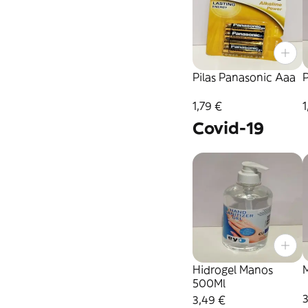
Pilas Panasonic Aaa
P
1,79 €
1
Covid-19
Hidrogel Manos
M
500Ml
3
3,49 €