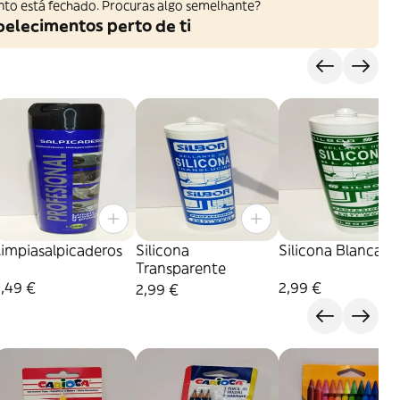
nto está fechado. Procuras algo semelhante?
belecimentos perto de ti
Limpiasalpicaderos
Silicona
Silicona Blanca
Transparente
,49 €
2,99 €
2,99 €