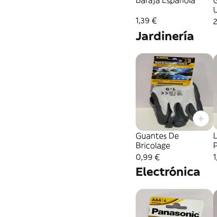
Baraja Española
1,39 €
2
Jardinería
Guantes De
Bricolage
P
0,99 €
1
Electrónica