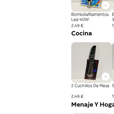
Bombillafilamentos
B
Led 40W
2,49 €
1
Cocina
2 Cuchillos De Mesa
2,49 €
1
Menaje Y Hog