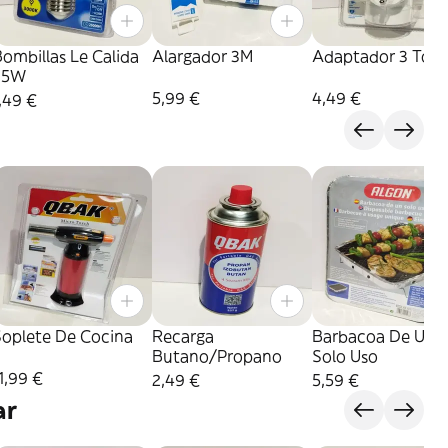
ombillas Le Calida
Alargador 3M
Adaptador 3 Tom
35W
5,99 €
4,49 €
,49 €
Soplete De Cocina
Recarga
Barbacoa De Un
Butano/Propano
Solo Uso
1,99 €
2,49 €
5,59 €
ar