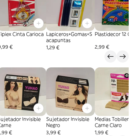
ipiex Cinta Carioca
Lapiceros+Gomas+S
Plastidecor 12 Cer
acapuntas
0,99 €
2,99 €
1,29 €
ujetador Invisible
Sujetador Invisible
Medias Tobilleras
Carne
Negro
Carne Claro
,99 €
3,99 €
1,99 €