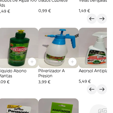
Globos De Agua 100
Dados Cubilete
Velas Bengalas
Uds
0,99 €
1,49 €
,49 €
Liquido Abono
Pilverizador A
Aeorsol Antiplaga
lantas
Presion
5,49 €
,09 €
3,99 €