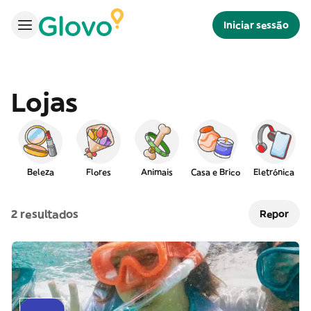
Iniciar sessão
Lojas
Beleza
Flores
Animais
Casa e Brico
Eletrónica
2 resultados
Repor