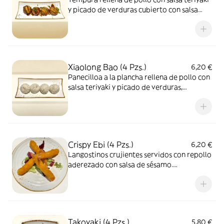
y picado de verduras cubierto con salsa
teriyaki
Xiaolong Bao (4 Pzs.)
6,20 €
Panecilloa a la plancha rellena de pollo con
salsa teriyaki y picado de verduras,
cubiertos con salsa teriyaki
Crispy Ebi (4 Pzs.)
6,20 €
Langostinos crujientes servidos con repollo
aderezado con salsa de sésamo.
Acompañados con salsa sweet chil
Takoyaki (4 Pzs.)
5,80 €