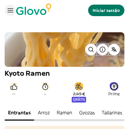
Iniciar sessão
Kyoto Ramen
-
--
2,49 €
Prime
GRÁTIS
Entrantes
Arroz
Ramen
Gyozas
Tallarines