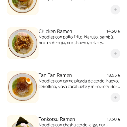
en su caldo casero con shoyu
Chicken Ramen
14,50 €
Noodles con pollo frito, Naruto, bambú,
brotes de soja, nori, huevo, setas y
cebollino, servido en su caldo casero
Tan Tan Ramen
13,95 €
Noodles con carne picada de cerdo, huevo,
cebollino, siasa cacahuete y miso, servidos
con su caldo casero con salsa picante
especial
Tonkotsu Ramen
13,50 €
Noodles con chashu cerdo, alga, nori,