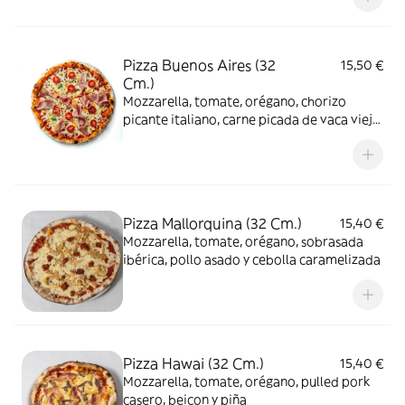
Pizza Buenos Aires (32
15,50 €
Cm.)
Mozzarella, tomate, orégano, chorizo
picante italiano, carne picada de vaca vieja
gallega con 30 días de maduración,
provolone, rúcula y salsa chimichurri casera
Pizza Mallorquina (32 Cm.)
15,40 €
Mozzarella, tomate, orégano, sobrasada
ibérica, pollo asado y cebolla caramelizada
Pizza Hawai (32 Cm.)
15,40 €
Mozzarella, tomate, orégano, pulled pork
casero, beicon y piña