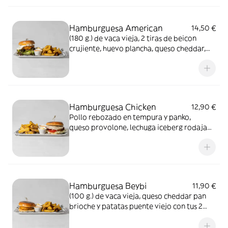
casera, pan de brioche y patatas puente
viejo con tus 2 salsas favoritas
Hamburguesa American
14,50 €
(180 g.) de vaca vieja, 2 tiras de beicon
crujiente, huevo plancha, queso cheddar,
hoja de roble, rodaja de tomate, kétchup,
supermayonesa, pan de brioche y patatas
puente viejo con tus 2 salsas favoritas
Hamburguesa Chicken
12,90 €
Pollo rebozado en tempura y panko,
queso provolone, lechuga iceberg rodaja
de tomate, salsa supermayonesa, pan de
brioche y patatas puente viejo con tus 2
salsas favoritas
Hamburguesa Beybi
11,90 €
(100 g.) de vaca vieja, queso cheddar pan
brioche y patatas puente viejo con tus 2
salsas favoritas