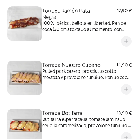
Torrada Jamón Pata
17,90 €
Negra
100% ibérico, bellota en libertad. Pan de
coca (30 cm.) tostado al momento, con
tomate restregado y aceite de oliva virgen
extra
Torrada Nuestro Cubano
14,90 €
Pulled pork casero, prosciutto cotto,
mostaza y provolone fundido. Pan de coca
(30 cm.) tostado al momento para que te
las comas calentitas
Torrada Botifarra
13,90 €
Butifarra esparracada, tomate laminado,
cebolla caramelizada, provolone fundido y
queso de cabra. Pan de coca (30 cm.)
tostado al momento para que te las comas