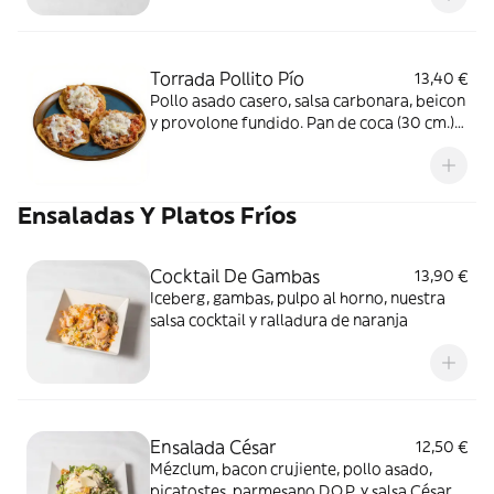
calentitas
Torrada Pollito Pío
13,40 €
Pollo asado casero, salsa carbonara, beicon
y provolone fundido. Pan de coca (30 cm.)
tostado al momento para que te las comas
calentitas
Ensaladas Y Platos Fríos
Cocktail De Gambas
13,90 €
Iceberg, gambas, pulpo al horno, nuestra
salsa cocktail y ralladura de naranja
Ensalada César
12,50 €
Mézclum, bacon crujiente, pollo asado,
picatostes, parmesano D.O.P. y salsa César