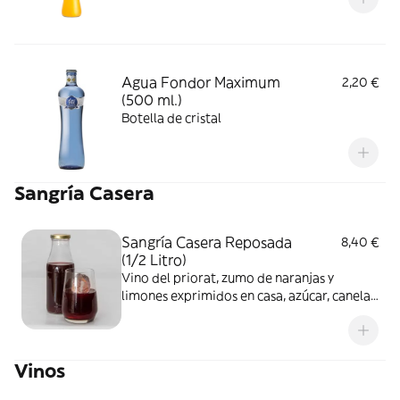
Agua Fondor Maximum
2,20 €
(500 ml.)
Botella de cristal
Sangría Casera
Sangría Casera Reposada
8,40 €
(1/2 Litro)
Vino del priorat, zumo de naranjas y
limones exprimidos en casa, azúcar, canela
y vainilla. Sin gas, sin colorantes ni
conservantes, sin destilados
Vinos