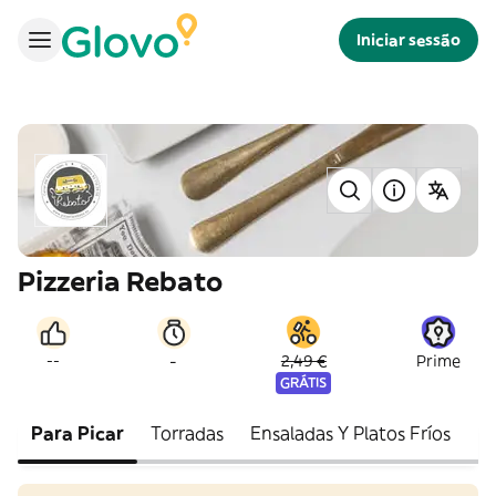
Iniciar sessão
Pizzeria Rebato
-
--
2,49 €
Prime
GRÁTIS
Para Picar
Torradas
Ensaladas Y Platos Fríos
H