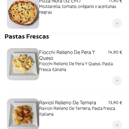
Pizza Nora (32 cm.)
11,90 €
Mozzarella, tomate, orégano y aceitunas
negras
Pastas Frescas
Fiocchi Relleno De Pera Y
14,90 €
Queso
Fiocchi Relleno De Pera Y Queso, Pasta
fresca italiana
Ravioli Relleno De Ternera
13,90 €
Ravioli Relleno De Ternera, Pasta fresca
italiana