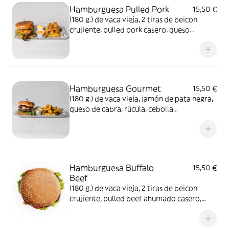
Hamburguesa Pulled Pork
15,50 €
(180 g.) de vaca vieja, 2 tiras de beicon
crujiente, pulled pork casero, queso
cheddar, hoja de roble, cebolla
plancha, supermayonesa, salsa barbacoa,
pan de brioche y patatas puente viejo con
tus 2 salsas favoritas
Hamburguesa Gourmet
15,50 €
(180 g.) de vaca vieja, jamón de pata negra,
queso de cabra, rúcula, cebolla
caramelizada, salsa barbacoa, pan de
brioche y patatas puente viejo con tus 2
salsas favoritas
Hamburguesa Buffalo
15,50 €
Beef
(180 g.) de vaca vieja, 2 tiras de beicon
crujiente, pulled beef ahumado casero,
queso cheddar, hoja de roble, rodaja de
tomate, salsa barbacoa, salsa chimichurri