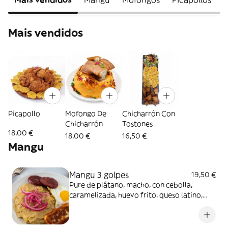
Mais vendidos
Picapollo
Mofongo De
Chicharrón Con
Chicharrón
Tostones
18,00 €
18,00 €
16,50 €
Mangu
Mangu 3 golpes
19,50 €
Pure de plátano, macho, con cebolla,
caramelizada, huevo frito, queso latino,
frito y salami