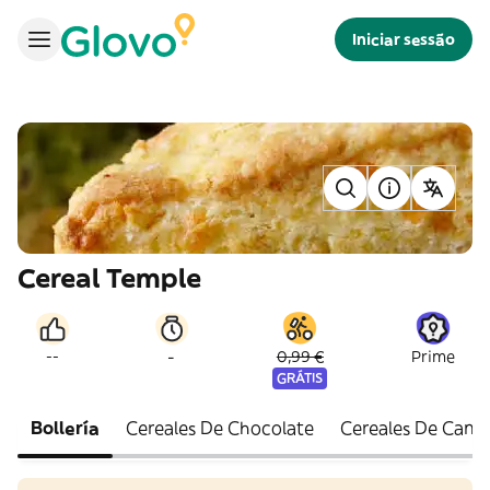
Iniciar sessão
Cereal Temple
-
--
0,99 €
Prime
GRÁTIS
Bollería
Cereales De Chocolate
Cereales De Cane