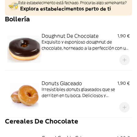
Este estabelecimento está fechado. Procuras algo semelhante?
Explora estabelecimentos perto de ti
Bollería
Doughnut De Chocolate
1,90 €
Exquisito y esponjoso doughnut de
chocolate, horneado a la perfección con un
delicioso relleno cremoso.
Donuts Glaceado
1,90 €
Irresistibles donuts glaseados que se
derriten en tu boca. Deliciosos y
esponjosos, el toque perfecto de dulzura
que alegrará tu día. ¡Disfrútalos!
Cereales De Chocolate