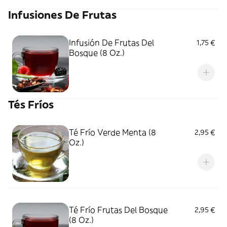
Infusiones De Frutas
Infusión De Frutas Del
1,75 €
Bosque (8 Oz.)
Tés Fríos
Té Frío Verde Menta (8
2,95 €
Oz.)
Té Frío Frutas Del Bosque
2,95 €
(8 Oz.)