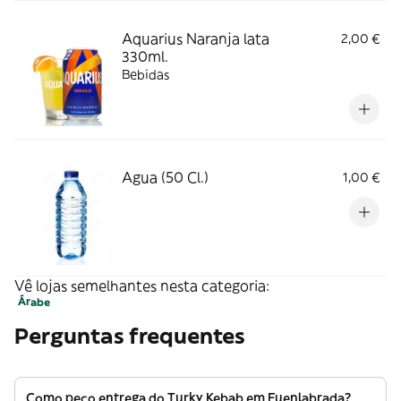
Aquarius Naranja lata
2,00 €
330ml.
Bebidas
Agua (50 Cl.)
1,00 €
Vê lojas semelhantes nesta categoria:
Árabe
Perguntas frequentes
Como peço entrega do Turky Kebab em Fuenlabrada?