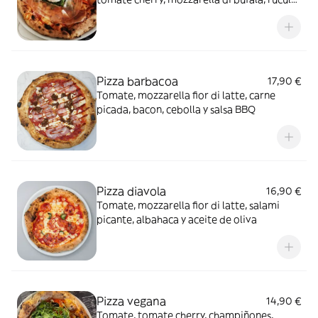
y aceite de oliva
Pizza barbacoa
17,90 €
Tomate, mozzarella fior di latte, carne
picada, bacon, cebolla y salsa BBQ
Pizza diavola
16,90 €
Tomate, mozzarella fior di latte, salami
picante, albahaca y aceite de oliva
Pizza vegana
14,90 €
Tomate, tomate cherry, champiñones,