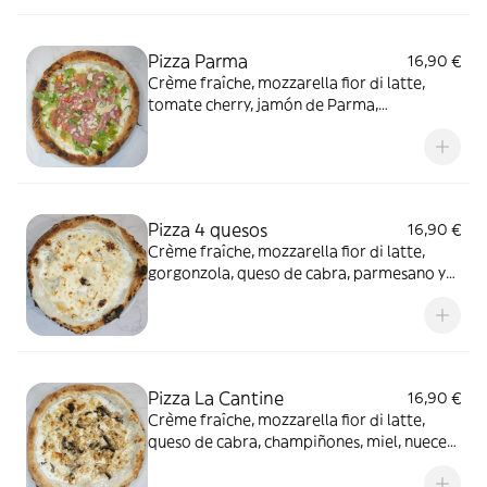
Pizza Parma
16,90 €
Crème fraîche, mozzarella fior di latte,
tomate cherry, jamón de Parma,
parmesano, rúcula y aceite de oliva
Pizza 4 quesos
16,90 €
Crème fraîche, mozzarella fior di latte,
gorgonzola, queso de cabra, parmesano y
aceite de oliva
Pizza La Cantine
16,90 €
Crème fraîche, mozzarella fior di latte,
queso de cabra, champiñones, miel, nueces,
hierbas provenzales y aceite de oliva