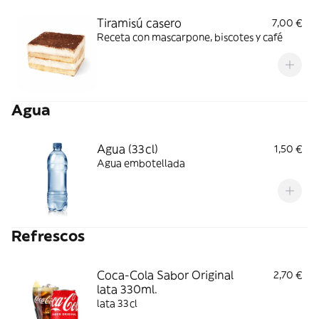
Tiramisú casero
7,00 €
Receta con mascarpone, biscotes y café
Agua
Agua (33cl)
1,50 €
Agua embotellada
Refrescos
Coca-Cola Sabor Original
2,70 €
lata 330ml.
lata 33cl