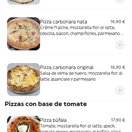
Pizza carbonara nata
16,90 €
Crème fraîche, mozzarella fior di latte,
cebolla, bacon, champiñones, parmesano y
aceite de oliva
Pizza carbonara original
16,90 €
Salsa de yema de huevo, mozzarella fior di
latte, guanciale y parmesano
Pizzas con base de tomate
Pizza búfala
17,90 €
Tomate, mozzarella fior di latte, speck,
tomate cherry, mozzarella di búfala, rúcula