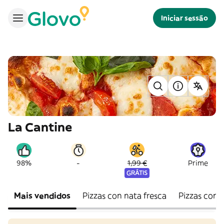
Iniciar sessão
La Cantine
-
98%
1,99 €
Prime
GRÁTIS
Mais vendidos
Pizzas con nata fresca
Pizzas con 