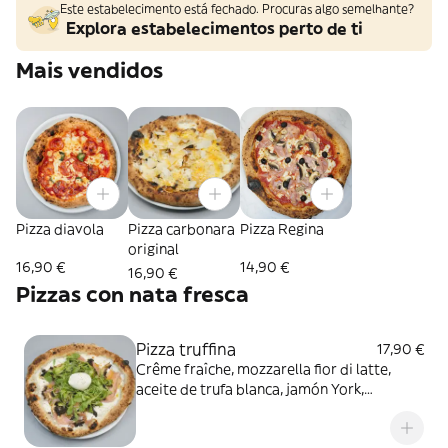
Este estabelecimento está fechado. Procuras algo semelhante?
Explora estabelecimentos perto de ti
Mais vendidos
Pizza diavola
Pizza carbonara
Pizza Regina
original
16,90 €
14,90 €
16,90 €
Pizzas con nata fresca
Pizza truffina
17,90 €
Crême fraîche, mozzarella fior di latte,
aceite de trufa blanca, jamón York,
champiñones, mozzarella di búfala y rúcula