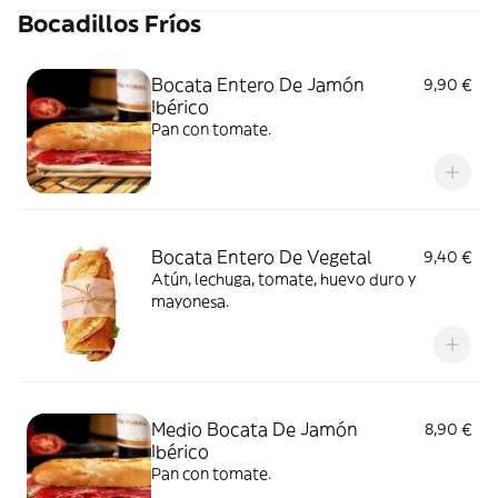
Bocadillos Fríos
Bocata Entero De Jamón
9,90 €
Ibérico
Pan con tomate.
Bocata Entero De Vegetal
9,40 €
Atún, lechuga, tomate, huevo duro y
mayonesa.
Medio Bocata De Jamón
8,90 €
Ibérico
Pan con tomate.