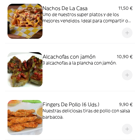
Nachos De La Casa
11,50 €
Uno de nuestros super platos y de los
mejores vendidos. Ideal para compartir o
disfrutar solo. Con guacamole, salsa
picante, jalapeños, queso fundido y cebolla
frita.
Alcachofas con jamón
10,90 €
3 alcachofas a la plancha con jamón.
Fingers De Pollo (6 Uds.)
9,90 €
Nuestras deliciosas tiras de pollo con salsa
barbacoa.