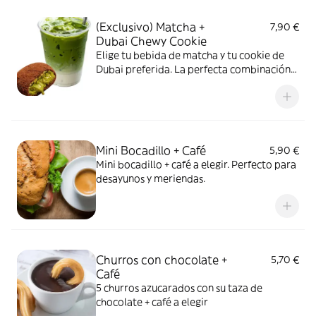
Recomendamos calentar al microondas 5-
(Exclusivo) Matcha +
7,90 €
10 segundos máximo para disfrutarlo al
Dubai Chewy Cookie
máximo)
Elige tu bebida de matcha y tu cookie de
Dubai preferida. La perfecta combinación
para una pausa dulce.
Mini Bocadillo + Café
5,90 €
Mini bocadillo + café a elegir. Perfecto para
desayunos y meriendas.
Churros con chocolate +
5,70 €
Café
5 churros azucarados con su taza de
chocolate + café a elegir