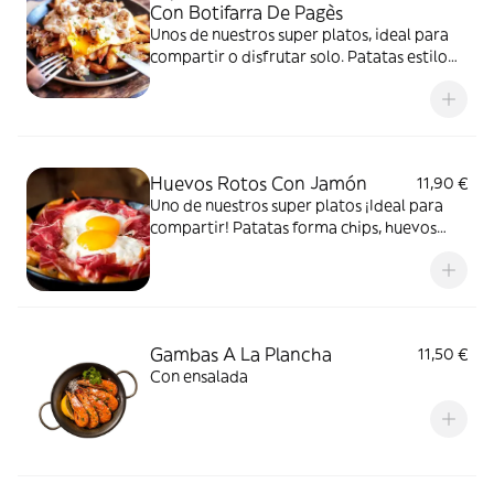
Con Botifarra De Pagès
Unos de nuestros super platos, ideal para
compartir o disfrutar solo. Patatas estilo
chips, huevos fritos y butifarra de pagès
con pan con tomate.
Huevos Rotos Con Jamón
11,90 €
Uno de nuestros super platos ¡Ideal para
compartir! Patatas forma chips, huevos
fritos y jamón con pan con tomate.
Gambas A La Plancha
11,50 €
Con ensalada