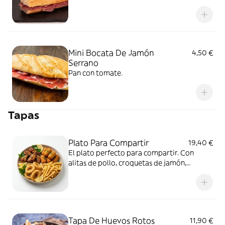
Mini Bocata De Jamón
4,50 €
Serrano
Pan con tomate.
Tapas
Plato Para Compartir
19,40 €
El plato perfecto para compartir. Con
alitas de pollo, croquetas de jamón,
calamares fritos y patatas fritas.
Tapa De Huevos Rotos
11,90 €