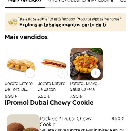
Este estabelecimento está fechado. Procuras algo semelhante?
Explora estabelecimentos perto de ti
Mais vendidos
Bocata Entero
Bocata Entero
Patatas Bravas
De Tortilla
De Bacon
Salsa Casera
Francesa
6,90 €
6,90 €
7,90 €
(Promo) Dubai Chewy Cookie
Pack de 2 Dubai Chewy
9,50 €
Cookie
Galleta suave y extra chewy inspirada en los