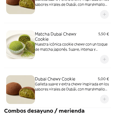
sabores virales de Dubái, con marshmallow
fundido, chocolate, kataifi crujiente y
corazón cremoso de pistacho. Dulce,
intensa y diferente a cualquier cookie
tradicional. \ Perfecta con café o matcha \
Matcha Dubai Chewy
5,50 €
Cookie
Nuestra icónica cookie chewy con un toque
de matcha japonés. Suave, intensa y
cremosa, con pistacho y textura fudgy
irresistible. Un sabor único y diferente.
Recomendamos calentar al microondas 5-
10 segundos máximo para disfrutarlo al
máximo)
Dubai Chewy Cookie
5,00 €
Galleta suave y extra chewy inspirada en los
sabores virales de Dubái, con marshmallow
fundido, chocolate, kataifi crujiente y
corazón cremoso de pistacho. Dulce,
intensa y diferente a cualquier cookie
Combos desayuno / merienda
tradicional. Prueba la galleta más viral de
Corea \Perfecta con café o matcha \