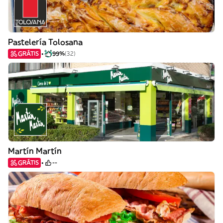
Pastelería Tolosana
GRÁTIS
99%
(32)
Martín Martín
GRÁTIS
--