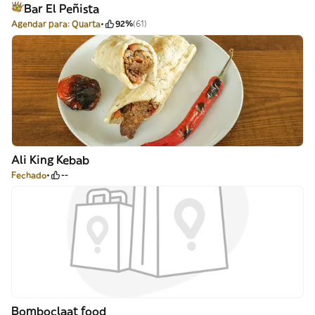
Bar El Peñista
Agendar para: Quarta
92%
(61)
Ali King Kebab
Fechado
--
Bomboclaat food