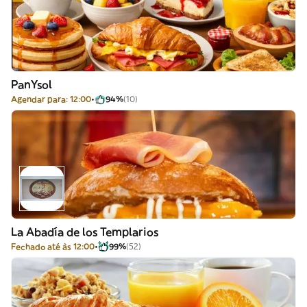
PanYsol
Agendar para: 12:00
94%
(10)
La Abadía de los Templarios
Fechado até às 12:00
99%
(52)