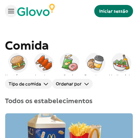
Iniciar sessão
Comida
Hambúrgueres
Americana
Snacks
Peq. almoço
Mediterrânica
Tipo de comida
Ordenar por
Todos os estabelecimentos