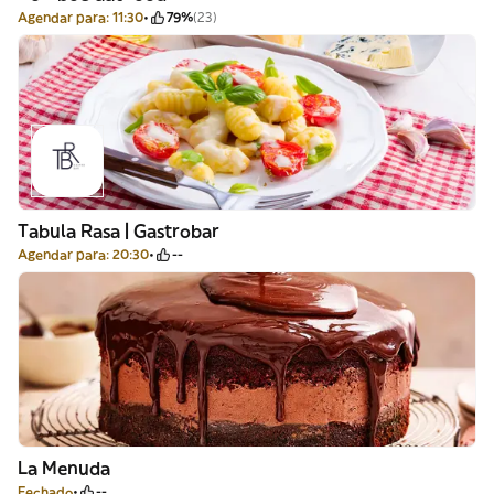
Agendar para: 11:30
79%
(23)
Tabula Rasa | Gastrobar
Agendar para: 20:30
--
La Menuda
Fechado
--