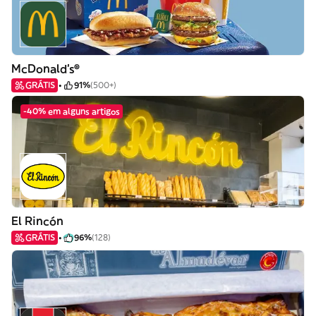
McDonald's®
GRÁTIS
91%
(500+)
-40% em alguns artigos
El Rincón
GRÁTIS
96%
(128)