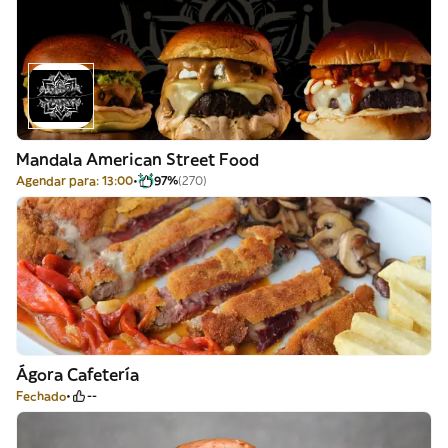
Mandala American Street Food
Agendar para: 13:00
97%
(270)
Ágora Cafetería
Fechado
--