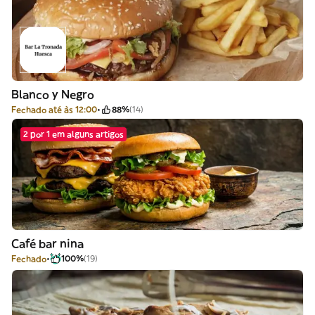
Blanco y Negro
Fechado até às 12:00
88%
(14)
2 por 1 em alguns artigos
Café bar nina
Fechado
100%
(19)