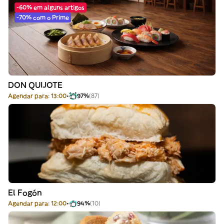
-60% em alguns artigos
-70% com o Prime
DON QUIJOTE
Agendar para: 13:00
97%
(87)
El Fogón
Agendar para: 12:00
94%
(10)