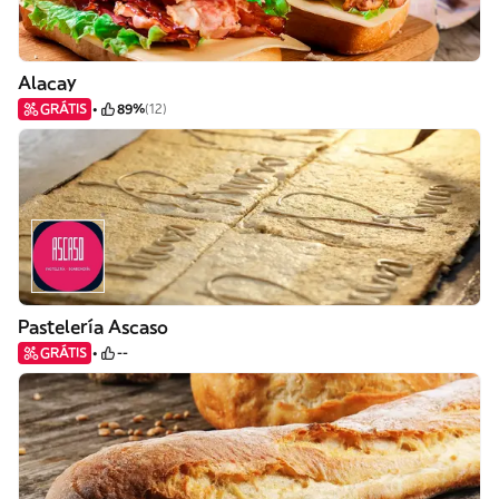
Alacay
GRÁTIS
89%
(12)
Pastelería Ascaso
GRÁTIS
--