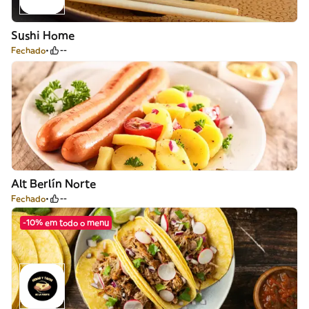
Sushi Home
Fechado
--
Alt Berlín Norte
Fechado
--
-10% em todo o menu