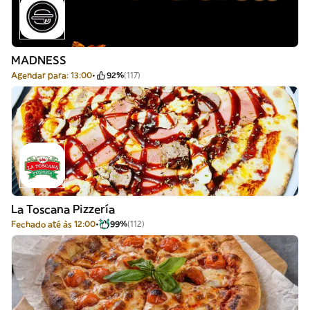
MADNESS
Agendar para: 13:00
92%
(117)
La Toscana Pizzería
Fechado até às 12:00
99%
(112)