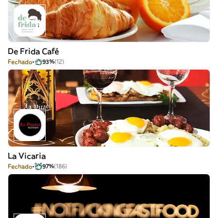
De Frida Café
Fechado
93%
(12)
La Vicaria
Fechado
97%
(186)