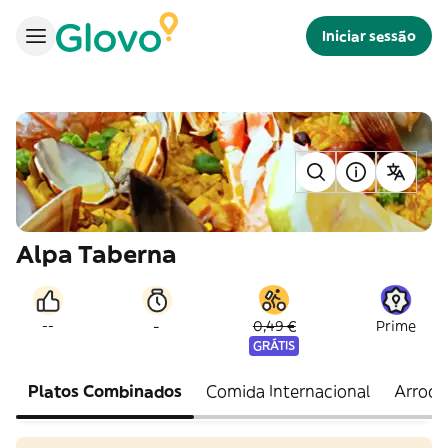
Iniciar sessão
Alpa Taberna
-
--
0,49 €
Prime
GRÁTIS
Platos Combinados
Comida Internacional
Arroce