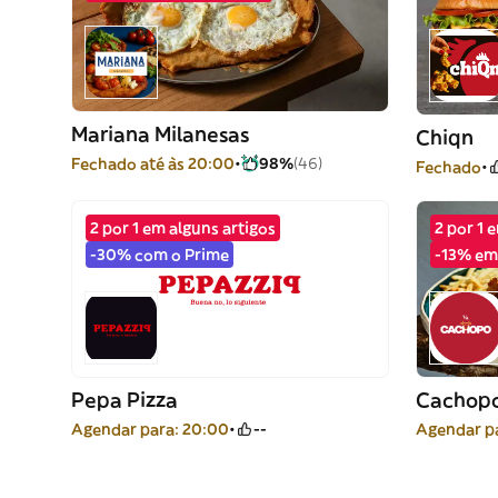
Mariana Milanesas
Chiqn
Fechado até às 20:00
98%
(46)
Fechado
2 por 1 em alguns artigos
2 por 1 
-30% com o Prime
-13% em 
Pepa Pizza
Cachop
Agendar para: 20:00
--
Agendar p