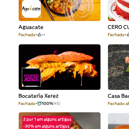
Aguacate
CERO C
Fechado
--
Fechado
Bocatería Xerez
Casa Ba
Fechado
100%
(45)
Fechado a
2 por 1 em alguns artigos
-30% em alguns artigos