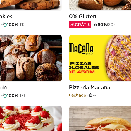
okies
0% Gluten
100%
(11)
GRÁTIS
90%
(20)
dre
Pizzeria Macana
Fechado
--
100%
(15)