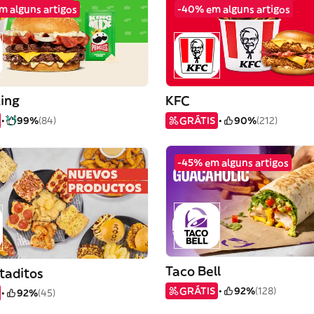
em alguns artigos
-40% em alguns artigos
King
KFC
99%
(84)
GRÁTIS
90%
(212)
-45% em alguns artigos
Taco Bell
taditos
GRÁTIS
92%
(128)
92%
(45)