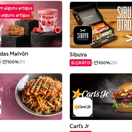
em alguns artigos
 alguns artigos
das Malvón
Sibuya
100%
(51)
GRÁTIS
100%
(26)
Carl's Jr