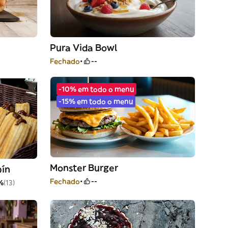
Pura Vida Bowl
Fechado
--
-10% em todo o menu
-15% em todo o menu
Monster Burger
pín
Fechado
--
%
(13)