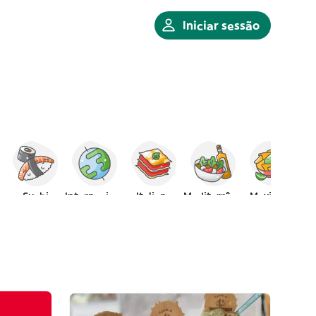
Iniciar sessão
Sushi
Internacional
Italiana
Mediterrânica
Mexicana