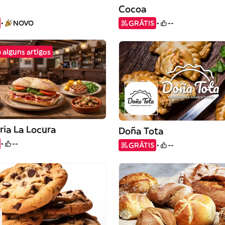
Cocoa
NOVO
GRÁTIS
--
 alguns artigos
ria La Locura
Doña Tota
--
GRÁTIS
--