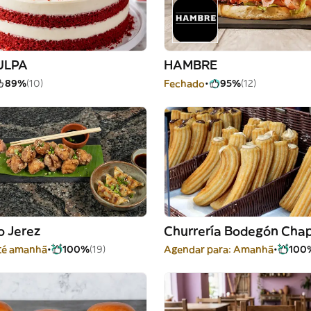
ULPA
HAMBRE
89%
(10)
Fechado
95%
(12)
o Jerez
Churrería Bodegón Cha
té amanhã
100%
(19)
Agendar para: Amanhã
100