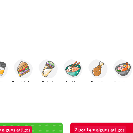
lmoço
Sanduíches
Kebab
Asiática
Frango
Japonesa
 alguns artigos
2 por 1 em alguns artigos