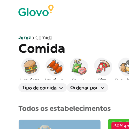
Jerez
Comida
Comida
Hambúrgueres
Americana
Snacks
Pizza
Peq. a
Tipo de comida
Ordenar por
Todos os estabelecimentos
-50% em