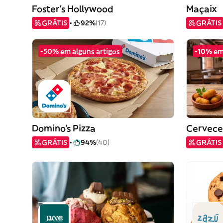
Foster's Hollywood
Maçaix
GRÁTIS
92%
(17)
GRÁTIS
-50% em alguns artigos
-10% em
Domino's Pizza
Cervece
GRÁTIS
94%
(40)
GRÁTIS