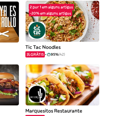
2 por 1 em alguns artigos
-20% em alguns artigos
Tic Tac Noodles
GRÁTIS
95%
(42)
Marquesitos Restaurante