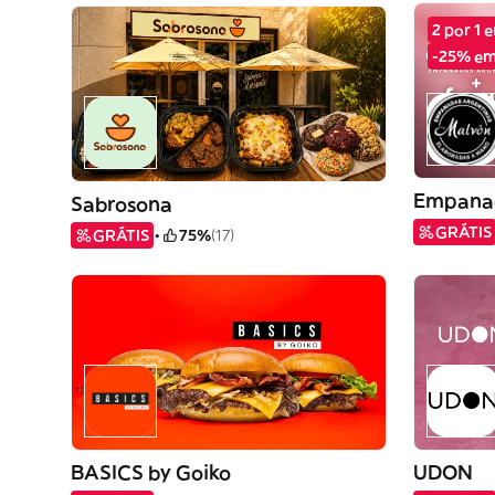
2 por 1 
-25% em
Empana
Sabrosona
GRÁTIS
GRÁTIS
75%
(17)
BASICS by Goiko
UDON