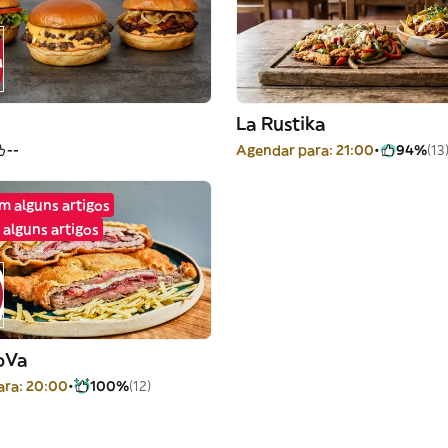
La Rustika
--
Agendar para: 21:00
94%
(13
em alguns artigos
alguns artigos
oVa
ara: 20:00
100%
(12)