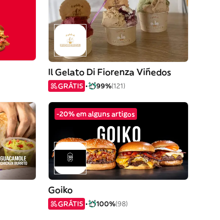
Il Gelato Di Fiorenza Viñedos
GRÁTIS
99%
(121)
-20% em alguns artigos
Goiko
GRÁTIS
100%
(98)