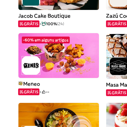
Jacob Cake Boutique
Zazú Co
GRÁTIS
100%
(24)
GRÁTIS
-60% em alguns artigos
Meneo
Masa Ma
GRÁTIS
--
GRÁTIS