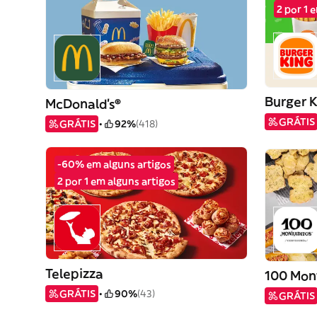
2 por 1 
Burger 
McDonald's®
GRÁTIS
GRÁTIS
92%
(418)
-60% em alguns artigos
2 por 1 em alguns artigos
Telepizza
100 Mon
GRÁTIS
90%
(43)
GRÁTIS