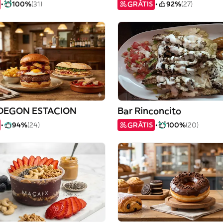
100%
(31)
GRÁTIS
92%
(27)
DEGON ESTACION
Bar Rinconcito
94%
(24)
GRÁTIS
100%
(20)