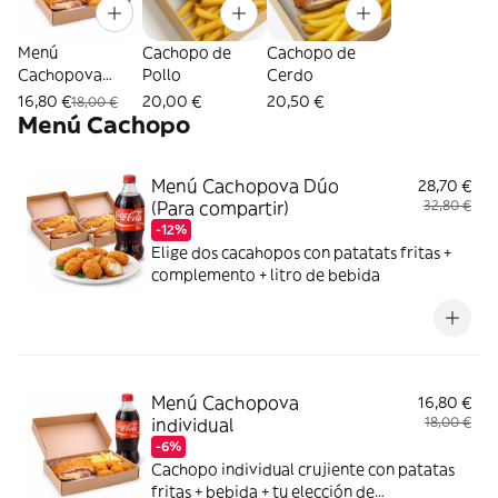
Menú
Cachopo de
Cachopo de
Cachopova
Pollo
Cerdo
individual
16,80 €
20,00 €
20,50 €
18,00 €
Menú Cachopo
Menú Cachopova Dúo
28,70 €
(Para compartir)
32,80 €
-12%
Elige dos cacahopos con patatats fritas +
complemento + litro de bebida
Menú Cachopova
16,80 €
individual
18,00 €
-6%
Cachopo individual crujiente con patatas
fritas + bebida + tu elección de