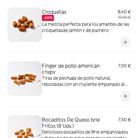
Croquetas
8,40 €
10,50 €
-20%
La mezcla perfecta para los amantes de las
croquetasde jamón y de puchero
Finger de pollo american
7,50 €
crispy
Tiras de pechuga de pollo natural,
rebozadas con un crujiente empanado al
típico estilo americano. ¡Buenísimas!
Bocaditos De Queso brie
7,50 €
Fritos (8 Uds.)
Deliciosos bocaditos de Brie empanizados