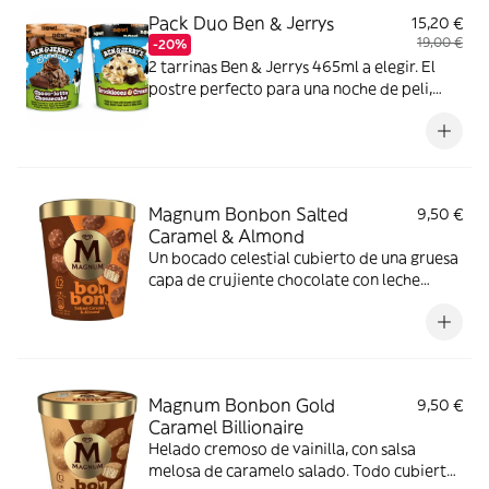
Pack Duo Ben & Jerrys
15,20 €
19,00 €
-20%
2 tarrinas Ben & Jerrys 465ml a elegir. El
postre perfecto para una noche de peli,
sofá y mucho helado.
Magnum Bonbon Salted
9,50 €
Caramel & Almond
Un bocado celestial cubierto de una gruesa
capa de crujiente chocolate con leche
Magnum® con trozos de almendras
tostadas. Descubre el cremoso helado de
vainilla y la salsa de caramelo salado
Magnum Bonbon Gold
9,50 €
Caramel Billionaire
Helado cremoso de vainilla, con salsa
melosa de caramelo salado. Todo cubierto