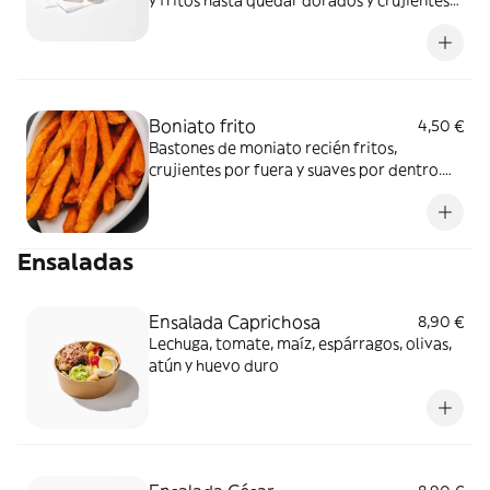
y fritos hasta quedar dorados y crujientes
por fuera, con un interior cremoso y suave
que se derrite en cada bocado. Perfectos
para compartir o para disfrutar como
aperitivo.
Boniato frito
4,50 €
Bastones de moniato recién fritos,
crujientes por fuera y suaves por dentro.
Dulces de forma natural y adictivos.
Ensaladas
Ensalada Caprichosa
8,90 €
Lechuga, tomate, maíz, espárragos, olivas,
atún y huevo duro