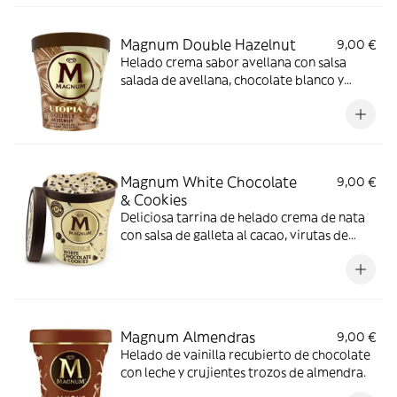
Magnum Double Hazelnut
9,00 €
Helado crema sabor avellana con salsa
salada de avellana, chocolate blanco y
trocitos de frutos secos caramelizados
(avellanas, almendras, pistachos).
Magnum White Chocolate
9,00 €
& Cookies
Deliciosa tarrina de helado crema de nata
con salsa de galleta al cacao, virutas de
chocolate blanco y trozos de galleta.
Magnum Almendras
9,00 €
Helado de vainilla recubierto de chocolate
con leche y crujientes trozos de almendra.