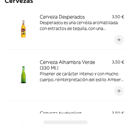
Cervezas
Cerveza Desperados
3,50 €
Desperados es una cerveza aromatizada
con extractos de tequila, con una
graduación de 5,9º
Cerveza Alhambra Verde
3,50 €
(330 Ml.)
Pilsener de carácter intenso y con mucho
cuerpo, reinterpretación del estilo Amber
Lager. Descubre la Alhambra Reserva 1925.
Cerveza budweiser
3,50 €
Budweiser está elaborada a través de un
complejo y largo proceso para conseguir
una cerveza de calidad excepcional, con un