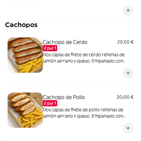
complemento. Un menú completo,
contundente y perfecto para disfrutar.
Cachopos
Cachopo de Cerdo
20,50 €
2 por 1
Dos capas de filete de cerdo rellenas de
jamón serrano y queso. Empanado con
panko ¡Super crujiente! Acompañado con
patatas fritas.
Cachopo de Pollo
20,00 €
2 por 1
Dos capas de filete de pollo rellenas de
jamón serrano y queso. Empanado con
panko ¡Super crujiente! Acompañado con
patatas fritas.