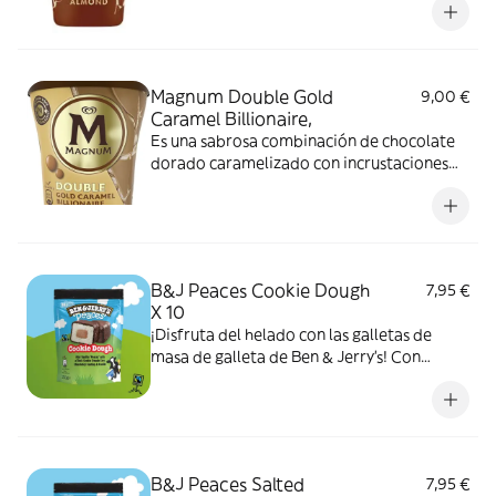
Magnum Double Gold
9,00 €
Caramel Billionaire,
Es una sabrosa combinación de chocolate
dorado caramelizado con incrustaciones
de crujiente galleta italiana que envuelve
una capa de helado cremoso l
B&J Peaces Cookie Dough
7,95 €
X 10
¡Disfruta del helado con las galletas de
masa de galleta de Ben & Jerry's! Con
helado de vainilla cubierto con una capa de
chocolate y un centro de masa de galleta
suave, son bocados del tamaño de un
bocado de euforia de helado que son
perfectos para comp
B&J Peaces Salted
7,95 €