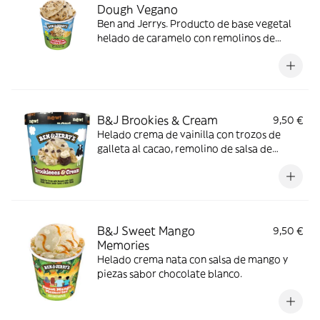
Dough Vegano
Ben and Jerrys. Producto de base vegetal
helado de caramelo con remolinos de
galleta (6,5%), masa de galleta al cacao
(8,5%) y trocitos chocolateados (5%).
Vegano
B&J Brookies & Cream
9,50 €
Helado crema de vainilla con trozos de
galleta al cacao, remolino de salsa de
galleta y piezas de caramelo.
B&J Sweet Mango
9,50 €
Memories
Helado crema nata con salsa de mango y
piezas sabor chocolate blanco.