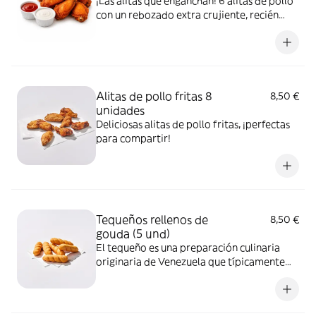
¡Las alitas que enganchan! 6 alitas de pollo
con un rebozado extra crujiente, recién
preparadas y acompañadas de 2 salsas a
elegir. Perfectas para compartir... o no.
Alitas de pollo fritas 8
8,50 €
unidades
Deliciosas alitas de pollo fritas, ¡perfectas
para compartir!
Tequeños rellenos de
8,50 €
gouda (5 und)
El tequeño es una preparación culinaria
originaria de Venezuela que típicamente
consiste en una masa de harina de trigo
frita, rellena de queso blanco venezolano