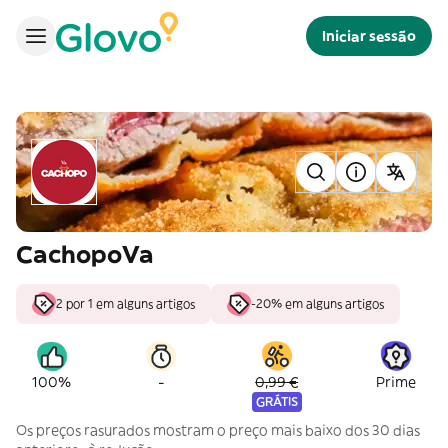
Iniciar sessão
CachopoVa
2 por 1 em alguns artigos
-20% em alguns artigos
-
100%
0,99 €
Prime
GRÁTIS
Os preços rasurados mostram o preço mais baixo dos 30 dias