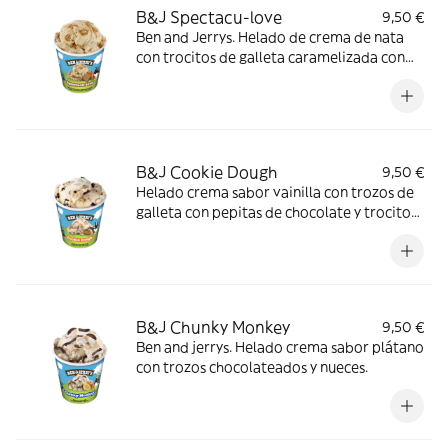
B&J Spectacu-love
9,50 €
Ben and Jerrys. Helado de crema de nata
con trocitos de galleta caramelizada con
canela y remolinos de salsa de galleta
caramelizada con canela.
B&J Cookie Dough
9,50 €
Helado crema sabor vainilla con trozos de
galleta con pepitas de chocolate y trocitos
chocolateados.
B&J Chunky Monkey
9,50 €
Ben and jerrys. Helado crema sabor plátano
con trozos chocolateados y nueces.