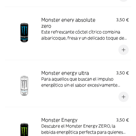
Monster enery absolute
3,50 €
zero
Este refrescante cóctel cítrico combina
albaricoque, fresa y un delicado toque de
melocotón para activar tus sentidos sin
comprometer tu dieta: cero azúcar. Ideal
para aquellos que buscan una inyección de
energía sin las calorías extra.
Monster energy ultra
3,50 €
Para aquellos que buscan el impulso
energético sin el sabor excesivamente
dulce, Monster Ultra White 500ml es la
elección perfecta.
Monster Energy
3,50 €
Descubre el Monster Energy ZERO, la
bebida energética perfecta para quienes