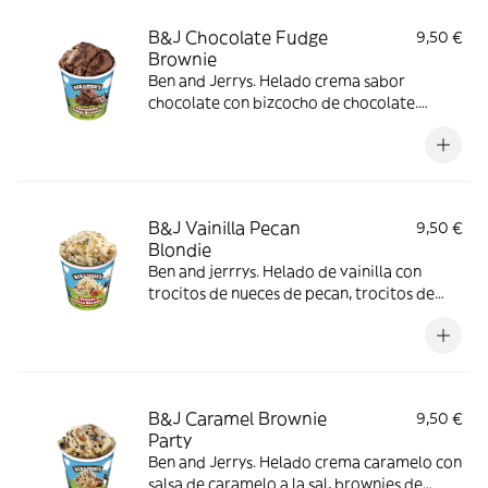
B&J Chocolate Fudge
9,50 €
Brownie
Ben and Jerrys. Helado crema sabor
chocolate con bizcocho de chocolate.
Trocitos de brownie.
B&J Vainilla Pecan
9,50 €
Blondie
Ben and jerrrys. Helado de vainilla con
trocitos de nueces de pecan, trocitos de
brownie blanco y salsa de caramelo a la sal.​
B&J Caramel Brownie
9,50 €
Party
Ben and Jerrys. Helado crema caramelo con
salsa de caramelo a la sal, brownies de