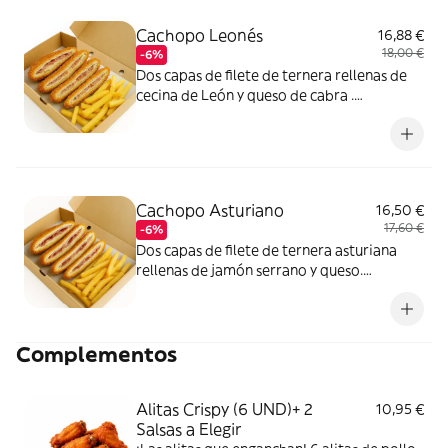
Cachopo Leonés
16,88 €
18,00 €
-6%
Dos capas de filete de ternera rellenas de
cecina de León y queso de cabra .
Empanado con panko ¡Super crujiente!
Acompañado con patatas fritas
Cachopo Asturiano
16,50 €
17,60 €
-6%
Dos capas de filete de ternera asturiana
rellenas de jamón serrano y queso.
Empanado con panko ¡Super crujiente!
Acompañado con patatas fritas.
Complementos
Alitas Crispy (6 UND)+ 2
10,95 €
Salsas a Elegir