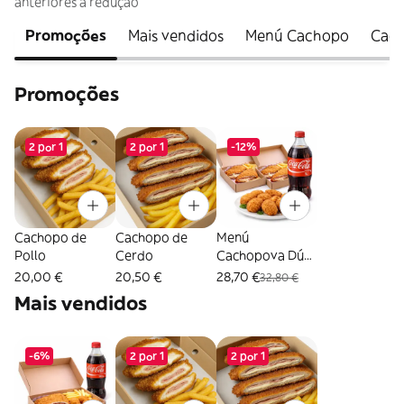
anteriores à redução
Promoções
Mais vendidos
Menú Cachopo
Cac
Promoções
2 por 1
2 por 1
-12%
Cachopo de
Cachopo de
Menú
Pollo
Cerdo
Cachopova Dúo
(Para compartir)
20,00 €
20,50 €
28,70 €
32,80 €
Mais vendidos
-6%
2 por 1
2 por 1