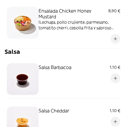
Ensalada Chicken Honey
8,90 €
Mustard
(Lechuga, pollo crujiente, parmesano,
tomatito cherri, cebolla frita y sabroso
bacon bites Bañada en un tarrito de salsa
honey Mustard)
Salsa
Salsa Barbacoa
1,10 €
Salsa Cheddar
1,10 €