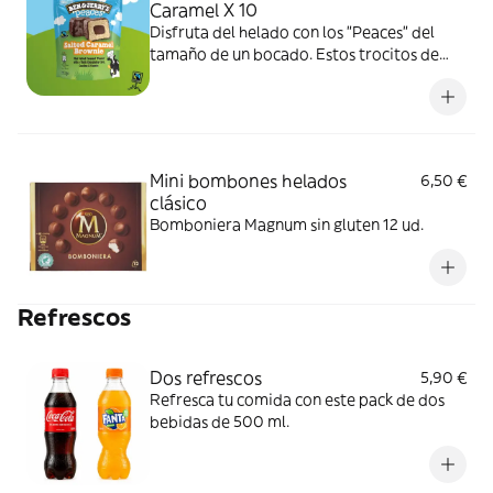
Caramel X 10
Disfruta del helado con los "Peaces" del
tamaño de un bocado. Estos trocitos de
helado de vainilla con un grueso centro de
masa de galleta, cubiertos con una capa de
chocolate y galleta son perfectos para
compartir, ¡pero no te sorprendas si
terminas qued
Mini bombones helados
6,50 €
clásico
Bomboniera Magnum sin gluten 12 ud.
Refrescos
Dos refrescos
5,90 €
Refresca tu comida con este pack de dos
bebidas de 500 ml.