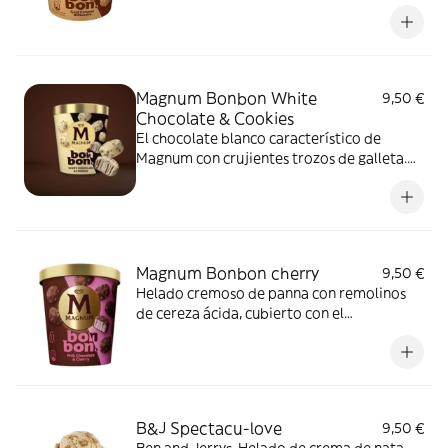
de delicioso chocolate blanco con
caramelo y crujientes trozos de galleta
crujiente.
Magnum Bonbon White
9,50 €
Chocolate & Cookies
El chocolate blanco característico de
Magnum con crujientes trozos de galleta.
Perfectamente equilibrado con cremoso
helado de vainilla y salsa al cacao con
galleta.
Magnum Bonbon cherry
9,50 €
Helado cremoso de panna con remolinos
de cereza ácida, cubierto con el
característico chocolate crujiente de
Magnum y terminado con trocitos
crujientes de frutos rojos.
B&J Spectacu-love
9,50 €