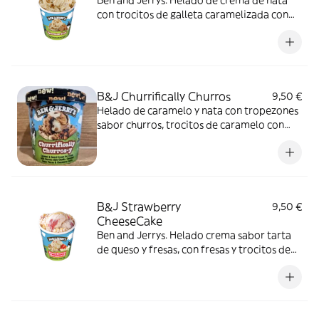
Ben and Jerrys. Helado de crema de nata
con trocitos de galleta caramelizada con
canela y remolinos de salsa de galleta
caramelizada con canela.
B&J Churrifically Churros
9,50 €
Helado de caramelo y nata con tropezones
sabor churros, trocitos de caramelo con
canela y remolinos de chocolate
B&J Strawberry
9,50 €
CheeseCake
Ben and Jerrys. Helado crema sabor tarta
de queso y fresas, con fresas y trocitos de
galleta.