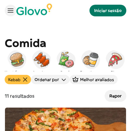
Iniciar sessão
Comida
Hambúrgueres
Americana
Snacks
Peq. almoço
Pizza
Kebab
Ordenar por
Melhor avaliados
11 resultados
Repor