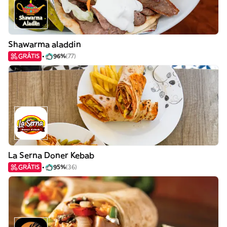
Shawarma aladdin
GRÁTIS
96%
(77)
La Serna Doner Kebab
GRÁTIS
95%
(36)