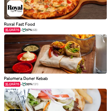
Royal Fast Food
GRÁTIS
97%
(68)
Palomera Doner Kebab
GRÁTIS
99%
(131)