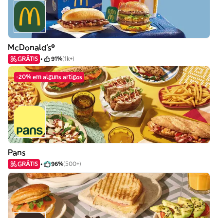
McDonald's®
GRÁTIS
91%
(1k+)
-20% em alguns artigos
Pans
GRÁTIS
96%
(500+)