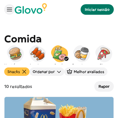
Iniciar sessão
Comida
Hambúrgueres
Americana
Snacks
Peq. almoço
Pizza
Snacks
Ordenar por
Melhor avaliados
10 resultados
Repor