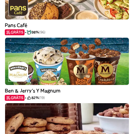
Pans Café
GRÁTIS
98%
(96)
Ben & Jerry's Y Magnum
GRÁTIS
82%
(19)