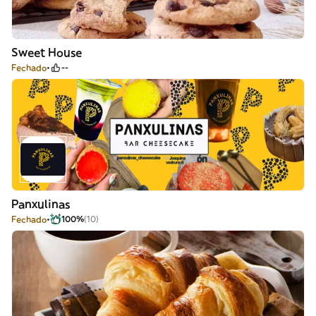
Sweet House
Fechado
--
Panxulinas
Fechado
100%
(10)