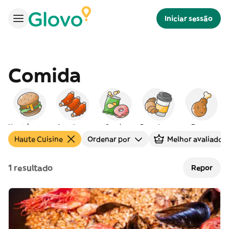
Iniciar sessão
Comida
Hambúrgueres
Americana
Snacks
Peq. almoço
Frango
Haute Cuisine
Ordenar por
Melhor avaliados
1 resultado
Repor