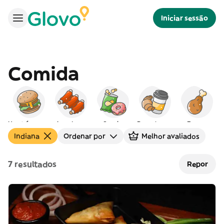
Iniciar sessão
Comida
Hambúrgueres
Americana
Snacks
Peq. almoço
Frango
Indiana
Ordenar por
Melhor avaliados
7 resultados
Repor