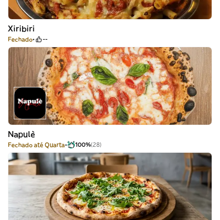
Xiribiri
Fechado
--
Napulè
Fechado até Quarta
100%
(28)