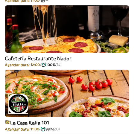
Agendar para: 11:00
--
Cafetería Restaurante Nador
Agendar para: 12:00
100%
(14)
La Casa Italia 101
Agendar para: 11:00
98%
(20)