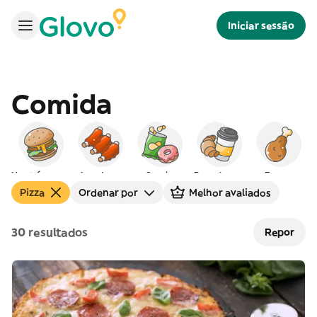
Iniciar sessão
Comida
Hambúrgueres
Americana
Snacks
Peq. almoço
Frango
Pizza
Ordenar por
Melhor avaliados
30 resultados
Repor