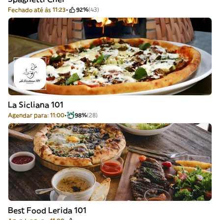
Fechado até às 11:23
92%
(43)
La Sicliana 101
Agendar para: 11:00
98%
(28)
Best Food Lerida 101