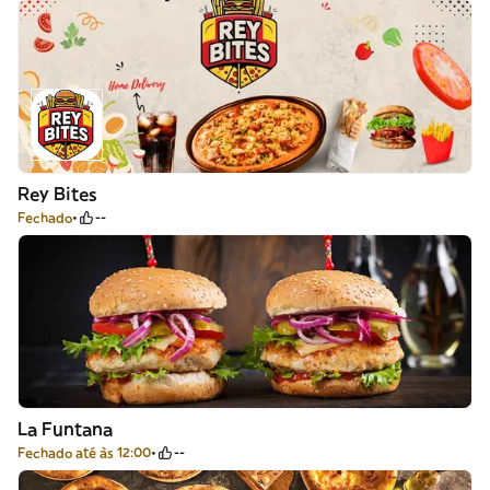
Rey Bites
Fechado
--
La Funtana
Fechado até às 12:00
--