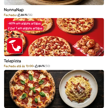
NonnaNap
Fechado
84%
(56)
-60% em alguns artigos
2 por 1 em alguns artigos
Telepizza
Fechado até às 13:00
84%
(50)