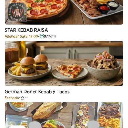
STAR KEBAB RAISA
Agendar para: 12:00
97%
(11)
German Doner Kebab y Tacos
Fechado
--