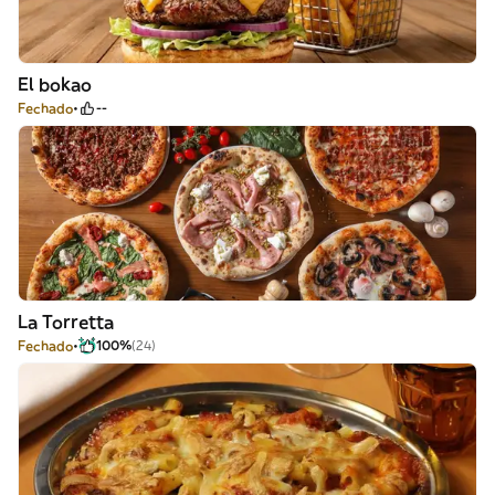
El bokao
Fechado
--
La Torretta
Fechado
100%
(24)