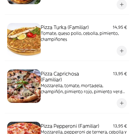
Pizza Turka (Familiar)
14,95 €
Tomate, queso pollo, cebolla, pimiento,
champiñones
Pizza Caprichosa
13,95 €
(Familiar)
Mozzarella, tomate, mortadela,
champiñón, pimiento rojo, pimiento verde
y orégano
Pizza Pepperoni (Familiar)
13,95 €
Mozzarella, pepperoni de ternera, cebolla y