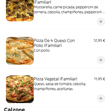
(Familiar)
Mozzarella, carne picada, pepperoni de
ternera, cebolla, champiñones, pepperoni y
maíz
Pizza De 4 Queso Con
12,95 €
Pollo (Familiar)
Con pollo
Pizza Vegetal (Familiar)
11,95 €
Queso, salsa de tomate, cebolla,
champiñones, aceitunas
Calzone