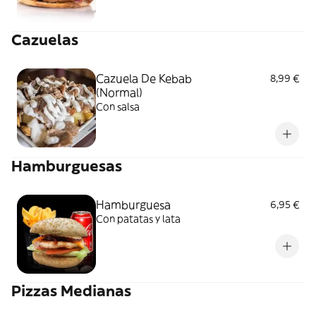
Cazuelas
Cazuela De Kebab
8,99 €
(Normal)
Con salsa
Hamburguesas
Hamburguesa
6,95 €
Con patatas y lata
Pizzas Medianas