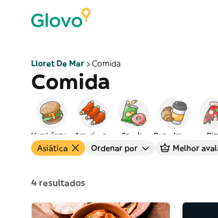
Lloret De Mar
Comida
Comida
Hambúrgueres
Americana
Snacks
Peq. almoço
Piz
Asiática
Ordenar por
Melhor aval
4 resultados