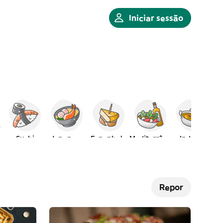
Iniciar sessão
Sushi
Japonesa
Espanhola
Mediterrânica
Indiana
Repor