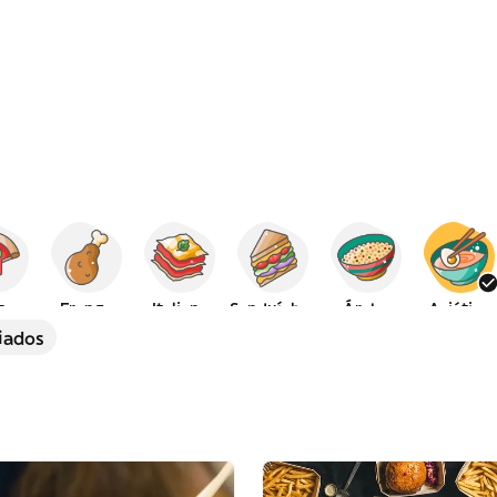
za
Frango
Italiana
Sanduíches
Árabe
Asiática
iados