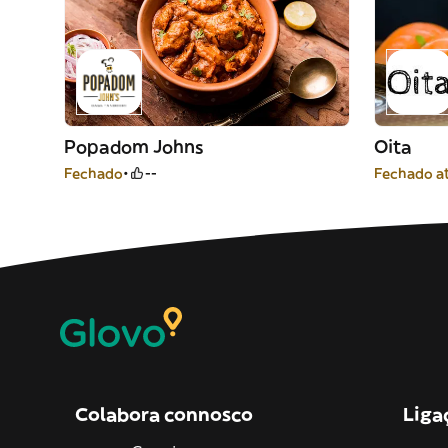
Popadom Johns
Oita
Fechado
--
Fechado at
Colabora connosco
Liga