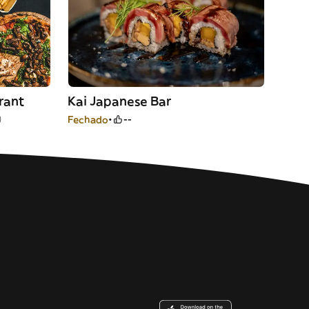
rant
Kai Japanese Bar
)
Fechado
--