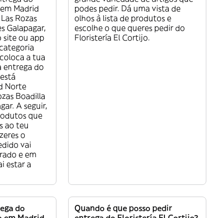
o em Madrid
podes pedir. Dá uma vista de
Las Rozas
olhos à lista de produtos e
es Galapagar,
escolhe o que queres pedir do
o site ou app
Floristería El Cortijo.
 categoria
coloca a tua
a entrega do
 está
d Norte
zas Boadilla
ar. A seguir,
rodutos que
s ao teu
zeres o
dido vai
arado e em
i estar a
rega do
Quando é que posso pedir
jo em Madrid
entrega do Floristería El Cortijo?