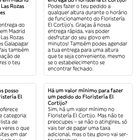
Las Rozas
Podes fazer o teu pedido a
es
qualquer altura durante o horário
de funcionamento do Floristería
 entrega do
El Cortijo’s. Graças à nossa
o em Madrid
entrega rápida, vais poder
Las Rozas
desfrutar do seu glovo em
es Galapagar
minutos! Também podes agendar
 Vais também
a tua entrega para uma altura
inação de
que te seja conveniente, mesmo
res o teu
se o estabelecimento se
encontrar fechado.
os posso
Há um valor mínimo para fazer
stería El
um pedido do Floristería El
Cortijo?
o oferece
Sim, há um valor mínimo no
e categoria:
Floristería El Cortijo. Mas não te
lista de
preocupes – se não o atingires, só
 veres o que
vais ter de pagar uma taxa
sites em dar
adicional, mas o teu glovo vai ser-