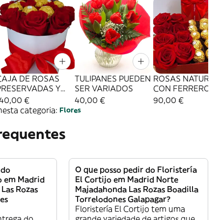
CAJA DE ROSAS
TULIPANES PUEDEN
ROSAS NATURAL
PRESERVADAS Y
SER VARIADOS
CON FERRERO
FERRERO ROCHER
140,00 €
40,00 €
90,00 €
nesta categoria:
Flores
requentes
 do
O que posso pedir do Floristería
jo em Madrid
El Cortijo em Madrid Norte
Las Rozas
Majadahonda Las Rozas Boadilla
es
Torrelodones Galapagar?
Floristería El Cortijo tem uma
ntrega do
grande variedade de artigos que