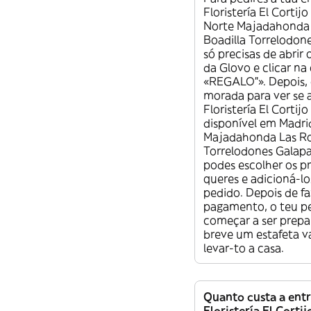
Floristería El Cortij
Norte Majadahonda 
Boadilla Torrelodon
só precisas de abrir 
da Glovo e clicar na
«REGALO”». Depois, 
morada para ver se 
Floristería El Cortijo
disponível em Madri
Majadahonda Las Ro
Torrelodones Galapag
podes escolher os p
queres e adicioná-lo
pedido. Depois de fa
pagamento, o teu pe
começar a ser prep
breve um estafeta va
levar-to a casa.
Quanto custa a ent
Floristería El Corti