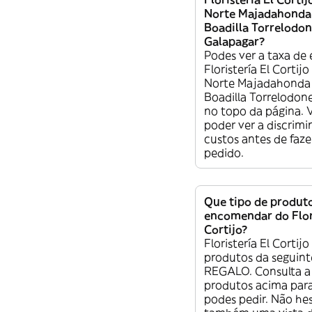
Norte Majadahonda 
Boadilla Torrelodon
Galapagar?
Podes ver a taxa de
Floristería El Cortij
Norte Majadahonda 
Boadilla Torrelodon
no topo da página.
poder ver a discrim
custos antes de faze
pedido.
Que tipo de produt
encomendar do Flori
Cortijo?
Floristería El Cortij
produtos da seguint
REGALO. Consulta a 
produtos acima para
podes pedir. Não he