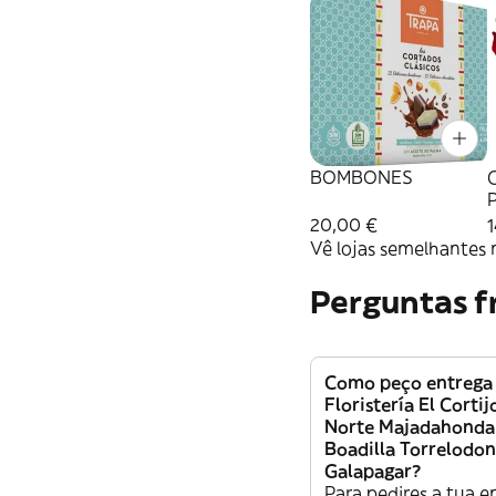
BOMBONES
20,00 €
Vê lojas semelhantes 
Perguntas f
Como peço entrega
Floristería El Corti
Norte Majadahonda 
Boadilla Torrelodon
Galapagar?
Para pedires a tua e