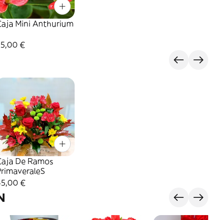
Caja Mini Anthurium
35,00 €
Caja De Ramos
PrimaveraleS
45,00 €
N