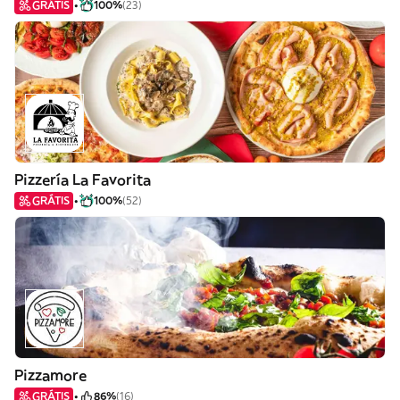
GRÁTIS
100%
(23)
Pizzería La Favorita
GRÁTIS
100%
(52)
Pizzamore
GRÁTIS
86%
(16)