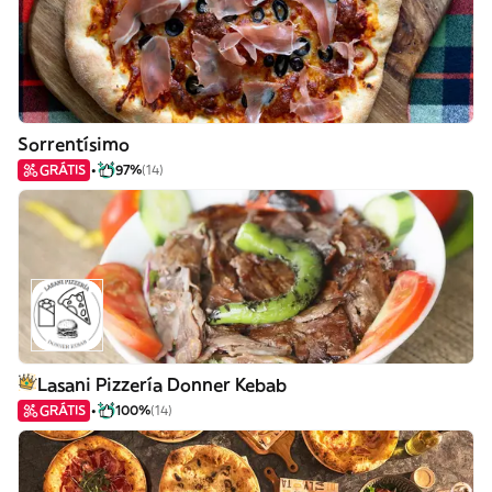
Sorrentísimo
GRÁTIS
97%
(14)
Lasani Pizzería Donner Kebab
GRÁTIS
100%
(14)