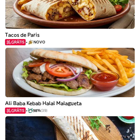
Tacos de Paris
GRÁTIS
NOVO
Ali Baba Kebab Halal Malagueta
GRÁTIS
98%
(39)