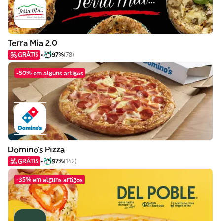
Terra Mia 2.0
GRÁTIS
97%
(78)
-50% em alguns artigos
Domino's Pizza
GRÁTIS
97%
(142)
-35% em alguns artigos