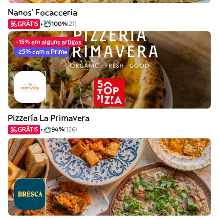
Nanos’ Focacceria
GRÁTIS
100%
(21)
-15% em alguns artigos
-25% com o Prime
Pizzería La Primavera
GRÁTIS
94%
(126)