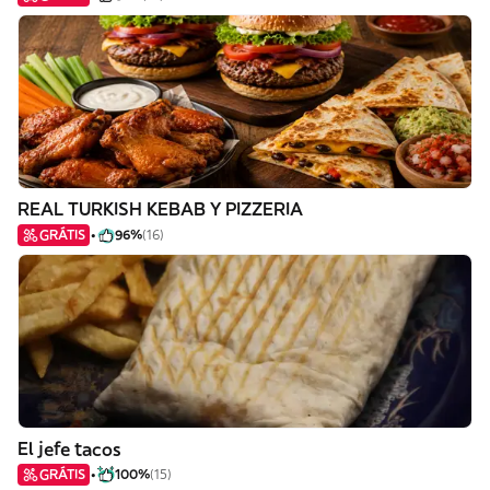
REAL TURKISH KEBAB Y PIZZERIA
GRÁTIS
96%
(16)
El jefe tacos
GRÁTIS
100%
(15)