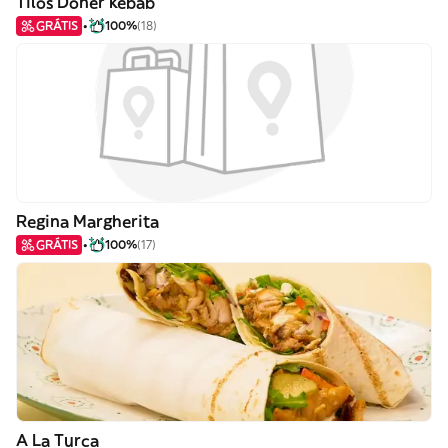
Tilos Doner kebab
GRÁTIS
100%
(18)
Regina Margherita
GRÁTIS
100%
(17)
A La Turca