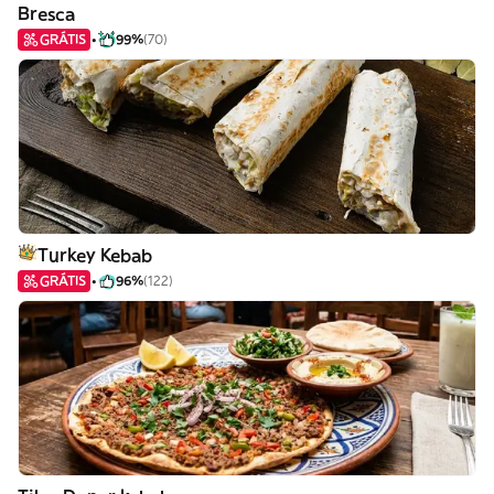
Bresca
GRÁTIS
99%
(70)
Turkey Kebab
GRÁTIS
96%
(122)