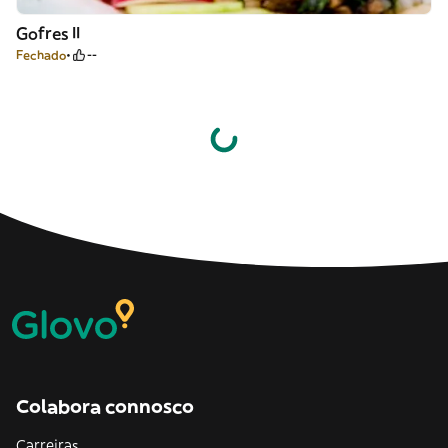
Gofres II
Fechado
--
Colabora connosco
Carreiras