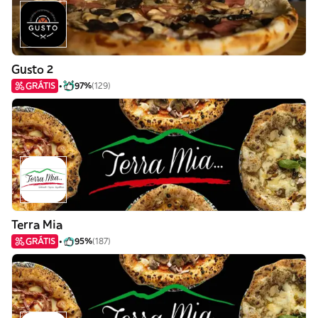
Gusto 2
GRÁTIS
97%
(129)
Terra Mia
GRÁTIS
95%
(187)