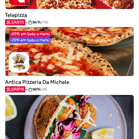
Telepizza
GRÁTIS
94%
(119)
-20% em todo o menu
-25% em todo o menu
Antica Pizzeria Da Michele
GRÁTIS
96%
(39)