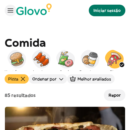
Iniciar sessão
Comida
Hambúrgueres
Americana
Snacks
Peq. almoço
Pizza
Pizza
Ordenar por
Melhor avaliados
85 resultados
Repor