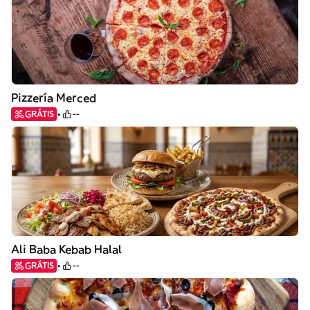
Pizzería Merced
GRÁTIS
--
Ali Baba Kebab Halal
GRÁTIS
--