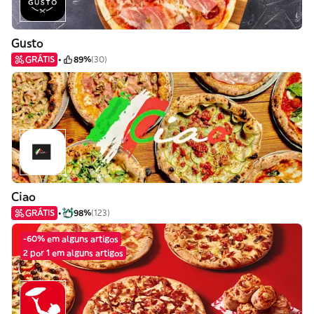
Gusto
GRÁTIS
89%
(30)
Ciao
GRÁTIS
98%
(123)
-60% em alguns artigos
2 por 1 em alguns artigos