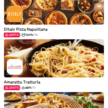
Ditaly Pizza Napolitana
GRÁTIS
100%
(19)
Amaretto Trattoría
GRÁTIS
88%
(11)