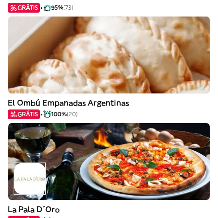
GRÁTIS
95%
(73)
El Ombú Empanadas Argentinas
GRÁTIS
100%
(20)
La Pala D´Oro