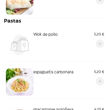
Pastas
Wok de pollo
5,20 €
espaguetis carbonara
5,20 €
macarrones boloñesa
4,55 €