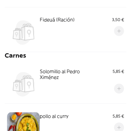
Fideuá (Ración)
3,50 €
Carnes
Solomillo al Pedro
5,85 €
Ximénez
pollo al curry
5,85 €