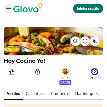
Iniciar sessão
Hoy Cocino Yo!
-
--
0,49 €
Prime
GRÁTIS
Verdes
Calientitos
Camperos
Hamburguesas