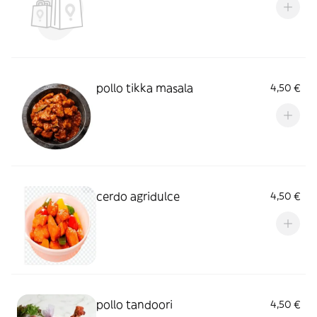
pollo tikka masala
4,50 €
cerdo agridulce
4,50 €
pollo tandoori
4,50 €