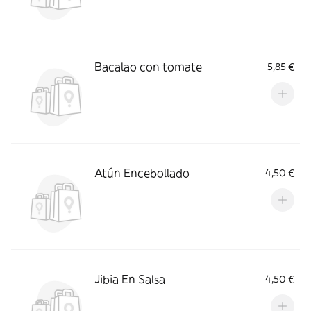
Bacalao con tomate
5,85 €
Atún Encebollado
4,50 €
Jibia En Salsa
4,50 €