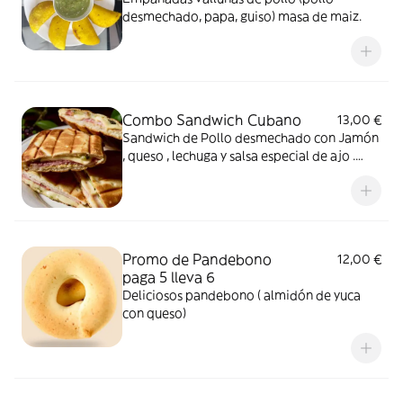
desmechado, papa, guiso) masa de maiz.
Combo Sandwich Cubano
13,00 €
Sandwich de Pollo desmechado con Jamón
, queso , lechuga y salsa especial de ajo .
Con patatas fritas y cocacola de lata.
Promo de Pandebono
12,00 €
paga 5 lleva 6
Deliciosos pandebono ( almidón de yuca
con queso)