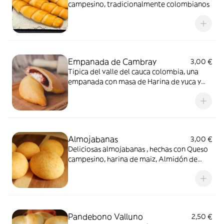
campesino, tradicionalmente colombianos
Empanada de Cambray
3,00 €
Tipica del valle del cauca colombia, una
empanada con masa de Harina de yuca y
queso ( pandebono) rellena con dulce de
guayaba y queso.
Almojabanas
3,00 €
Deliciosas almojabanas , hechas con Queso
campesino, harina de maiz, Almidón de
yuca , leche en polvo.
Pandebono Valluno
2,50 €