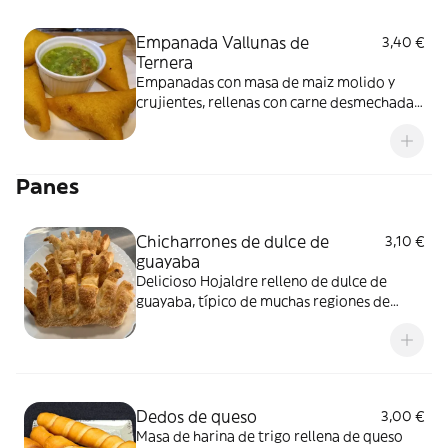
Empanada Vallunas de
3,40 €
Ternera
Empanadas con masa de maiz molido y
crujientes, rellenas con carne desmechada,
papa y guiso, las tipicas vallunas, con aji
delicioso.
Panes
Chicharrones de dulce de
3,10 €
guayaba
Delicioso Hojaldre relleno de dulce de
guayaba, típico de muchas regiones de
Colombia
Dedos de queso
3,00 €
Masa de harina de trigo rellena de queso