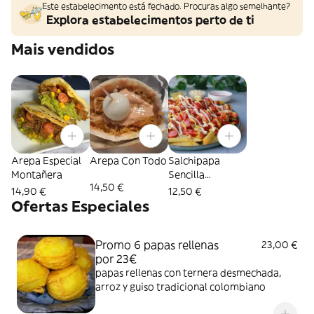
Este estabelecimento está fechado. Procuras algo semelhante?
Explora estabelecimentos perto de ti
Mais vendidos
Arepa Especial
Arepa Con Todo
Salchipapa
Montañera
Sencilla
14,50 €
Personal
14,90 €
12,50 €
Ofertas Especiales
Promo 6 papas rellenas
23,00 €
por 23€
papas rellenas con ternera desmechada,
arroz y guiso tradicional colombiano