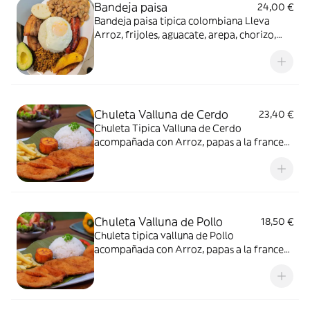
Bandeja paisa
24,00 €
Bandeja paisa tipica colombiana Lleva
Arroz, frijoles, aguacate, arepa, chorizo,
carne molida, chicharrón, huevo frito y
tajada de platano maduro.
Chuleta Valluna de Cerdo
23,40 €
Chuleta Tipica Valluna de Cerdo
acompañada con Arroz, papas a la francesa
y ensalada.
Chuleta Valluna de Pollo
18,50 €
Chuleta tipica valluna de Pollo
acompañada con Arroz, papas a la francesa
y ensalada.