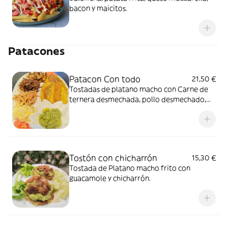
bacon y maicitos.
Patacones
Patacon Con todo
21,50 €
Tostadas de platano macho con Carne de
ternera desmechada, pollo desmechado,
chicharrón, queso mozzarella y guacamole.
Tostón con chicharrón
15,30 €
Tostada de Platano macho frito con
guacamole y chicharrón.