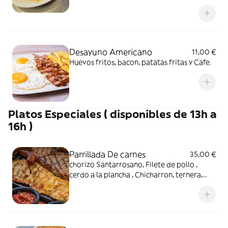
queso latino.
Desayuno Americano
11,00 €
Huevos fritos, bacon, patatas fritas y Cafe.
Platos Especiales ( disponibles de 13h a
16h )
Parrillada De carnes
35,00 €
chorizo Santarrosano, Filete de pollo ,
cerdo a la plancha , Chicharron, ternera,
compañado de patatas , patacón y Arroz y
salsas de la casa.