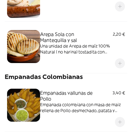
Arepa Sola con
2,20 €
Mantequilla y sal
Una unidad de Arepa de maíz 100%
Natural ( no harina) tostadita con
mantequilla y sal
Empanadas Colombianas
Empanadas vallunas de
3,40 €
Pollo
Empanada colombiana con masa de maiz
rellena de Pollo desmechado, patata y
guiso tradicional.