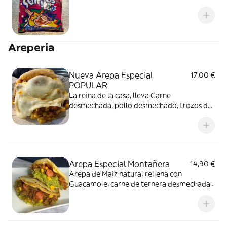
Areperia
Nueva Arepa Especial
17,00 €
POPULAR
La reina de la casa, lleva Carne
desmechada, pollo desmechado, trozos de
chicharrones, queso mozzarella, maíz
tierno y Plátano maduro en trocitos,
nuestra arepa más especial
Arepa Especial Montañera
14,90 €
Arepa de Maiz natural rellena con
Guacamole, carne de ternera desmechada,
maiz tierno, queso mozzarella, chorizo
santarrosano