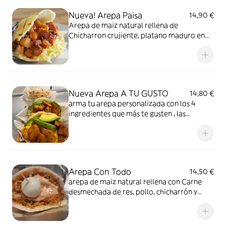
Nueva! Arepa Paisa
14,90 €
Arepa de maiz natural rellena de
Chicharron crujiente, platano maduro en
cuadritos y queso. Debes Probar esta
Delicia.
Nueva Arepa A TU GUSTO
14,80 €
arma tu arepa personalizada con los 4
ingredientes que más te gusten , las
opciones son interminables
Arepa Con Todo
14,50 €
arepa de maiz natural rellena con Carne
desmechada de res, pollo, chicharrón y
huevo de codorniz con el guiso tradicional
colombiano.