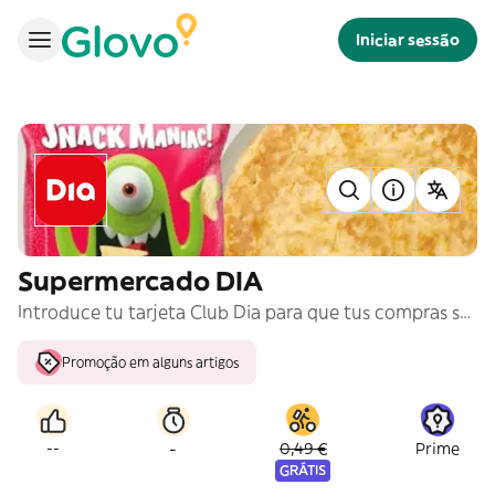
Iniciar sessão
Supermercado DIA
Introduce tu tarjeta Club Dia para que tus compras se acumulen al total de tus compras del Club
Promoção em alguns artigos
-
--
0,49 €
Prime
GRÁTIS