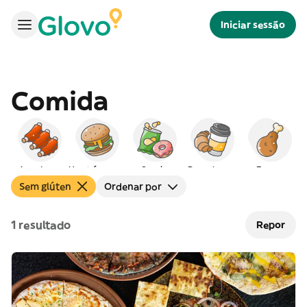
Iniciar sessão
Comida
Americana
Hambúrgueres
Snacks
Peq. almoço
Frango
Sem glúten
Ordenar por
1 resultado
Repor