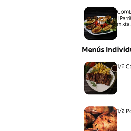
Combo
1 Parr
mixta, 
Menús Individ
1/2 C
1/2 P