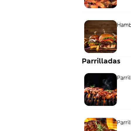
Hambu
Parrilladas
Parri
Parri