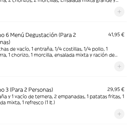
2 chorizos, 2 morcillas, Ensalada mixta grande y
 de patatas grande y salsas variadas.
 6 Menú Degustación (Para 2
41,95 €
nas)
has de vacío, 1 entraña, 1/4 costillas, 1/4 pollo, 1
rra, 1 chorizo, 1 morcilla, ensalada mixta y ración de
s y salsas variadas.
 3 (Para 2 Personas)
29,95 €
aña y 1 vacío de ternera, 2 empanadas, 1 patatas fritas, 1
a mixta, 1 refresco (1 lt.)