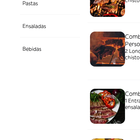
chistorra, 
Pastas
Ración
Ensaladas
Combo
Perso
Bebidas
2 Lonc
chisto
patata
Combo
1 Entr
ensalad