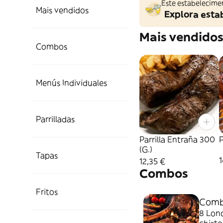
Este estabelecime
Mais vendidos
Explora esta
Mais vendido
Combos
Menús Individuales
Parrilladas
Parrilla Entraña 300
P
(G.)
Tapas
1
12,35 €
Combos
Fritos
Combo
8 Lonc