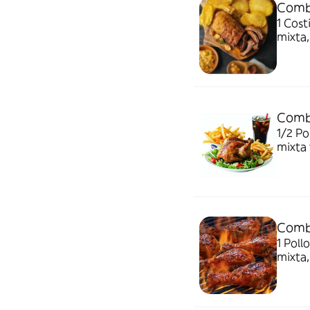
Combo
1 Cost
mixta, 
Combo
1/2 Pol
mixta y
Combo
1 Poll
mixta, 