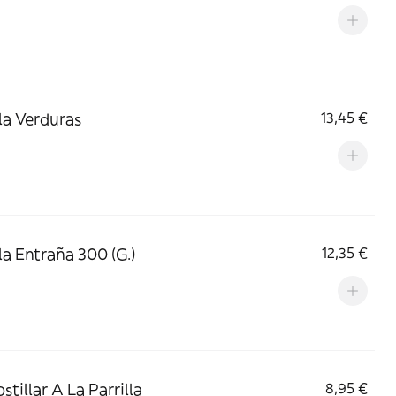
lla Verduras
13,45 €
lla Entraña 300 (G.)
12,35 €
stillar A La Parrilla
8,95 €