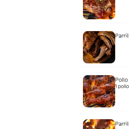
Parril
Pollo 
1 poll
Parril