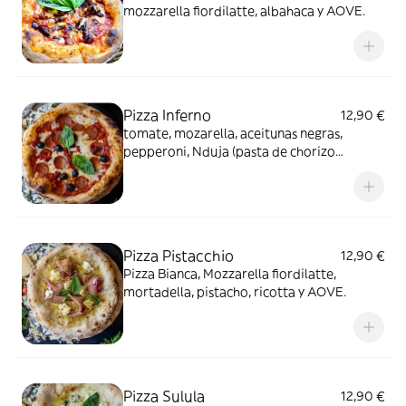
mozzarella fiordilatte, albahaca y AOVE.
Pizza Inferno
12,90 €
tomate, mozarella, aceitunas negras,
pepperoni, Nduja (pasta de chorizo
picante) y AOVE
Pizza Pistacchio
12,90 €
Pizza Bianca, Mozzarella fiordilatte,
mortadella, pistacho, ricotta y AOVE.
Pizza Sulula
12,90 €