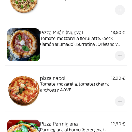
Pizza Milán (Nueva)
13,80 €
Tomate, mozzarella fiordilatte, speck
(jamón ahumado), burratina , Orégano y
AOVE
pizza napoli
12,90 €
Tomate, mozarella, tomates cherry,
anchoas y AOVE
Pizza Parmigiana
12,90 €
Parmegiana al horno (berenjena) ,