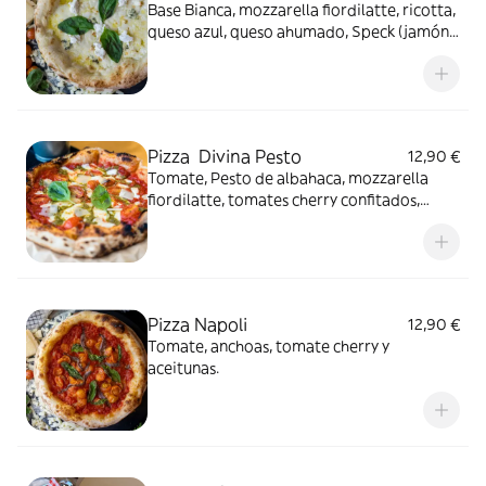
Base Bianca, mozzarella fiordilatte, ricotta,
queso azul, queso ahumado, Speck (jamón
ahumado) y AOVE.
Pizza Divina Pesto
12,90 €
Tomate, Pesto de albahaca, mozzarella
fiordilatte, tomates cherry confitados,
parmesano en lajas y AOVE.
Pizza Napoli
12,90 €
Tomate, anchoas, tomate cherry y
aceitunas.