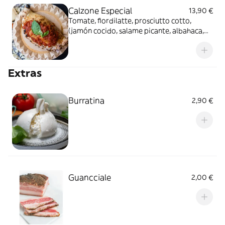
Calzone Especial
13,90 €
Tomate, fiordilatte, prosciutto cotto,
(jamón cocido, salame picante, albahaca,
EVO
Extras
Burratina
2,90 €
Guancciale
2,00 €