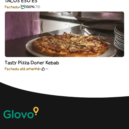
TACOS ESO ES
Fechado
100%
(79)
Tasty Pizza Doner Kebab
Fechado até amanhã
--