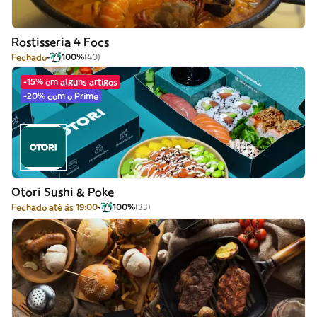
Rostisseria 4 Focs
Fechado
100%
(40)
-15% em alguns artigos
-20% com o Prime
Otori Sushi & Poke
Fechado até às 19:00
100%
(33)