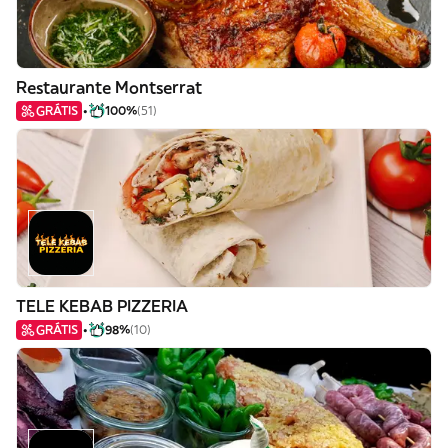
Restaurante Montserrat
GRÁTIS
100%
(51)
TELE KEBAB PIZZERIA
GRÁTIS
98%
(10)