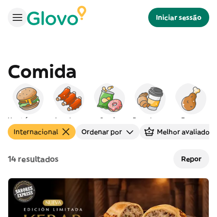
Iniciar sessão
Comida
Hambúrgueres
Americana
Snacks
Peq. almoço
Frango
Internacional
Ordenar por
Melhor avaliados
14 resultados
Repor