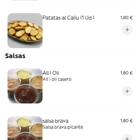
Patatas al Caliu (1 Ud.)
1,80 €
Salsas
All I Oli
1,80 €
All i oli casero
salsa brava
1,80 €
Salsa brava picante