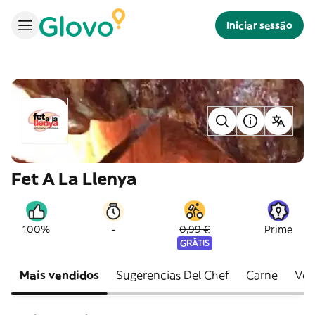
Iniciar sessão
Fet A La Llenya
-
100%
0,99 €
Prime
GRÁTIS
Mais vendidos
Sugerencias Del Chef
Carne
Ver