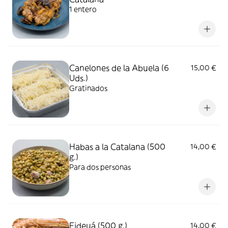
1 entero
Canelones de la Abuela (6
15,00 €
Uds.)
Gratinados
Habas a la Catalana (500
14,00 €
g.)
Para dos personas
Fideuá (500 g.)
14,00 €