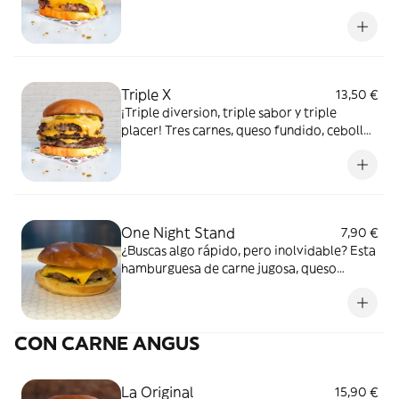
queso, cebolla , pepinillos y una salsa
secreta que te hará gemir de placer. ¿Listo
para un beso carnívoro? Prepárate, porque
esta relación es solo el comienzo.
Triple X
13,50 €
¡Triple diversion, triple sabor y triple
placer! Tres carnes, queso fundido, cebolla,
pepinillos y esa mezcla perfecta de salsas
que pondra tu paladar a explotar.
Advertencia: no apta para corazones
debiles.
One Night Stand
7,90 €
¿Buscas algo rápido, pero inolvidable? Esta
hamburguesa de carne jugosa, queso
fundido, salsa irresistible, cebolla y
pepinillos te hará desear más. Un solo
bocado y sabrás si fue amor a primera
CON CARNE ANGUS
mordida. ¡Que no se repita! O tal vez sí…
La Original
15,90 €