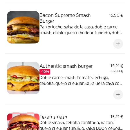
Bacon Supreme Smash
15,90 €
Burger
Pan brioche, salsa de la casa, doble carne
smash, doble queso cheddar fundido, doble
bacon, cebolla, lechuga y pepinillos
Authentic smash burger
15,21 €
16,90 €
-10%
Doble carne smash, tomate, lechuga,
cebolla, queso cheddar, salsa de la casa con
pan brioche
Texan smash
15,21 €
Doble smash, cebolla confitada, bacon,
queso cheddar fundido, salsa BBQ y cebolla