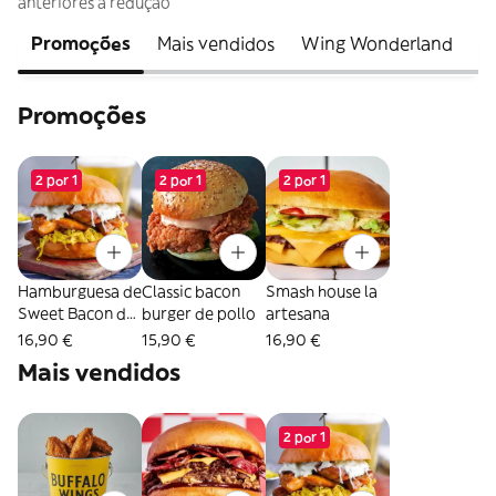
anteriores à redução
Promoções
Mais vendidos
Wing Wonderland
H
Promoções
2 por 1
2 por 1
2 por 1
Hamburguesa de
Classic bacon
Smash house la
Sweet Bacon de
burger de pollo
artesana
pollo
16,90 €
15,90 €
16,90 €
Mais vendidos
2 por 1