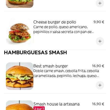
Cheese burger de pollo
9,90 €
Carne de pollo, queso americano,
pepinillos y salsa secreta con pan de
brioche
HAMBURGUESAS SMASH
Best smash burger
16,90 €
Doble carne smash, cebolla frita, cebolla
caramelizada, pepinillo, lechuga, queso
cheddar, salsa de la casa, y pan brioche
Smash house la artesana
16,90 €
2 por 1