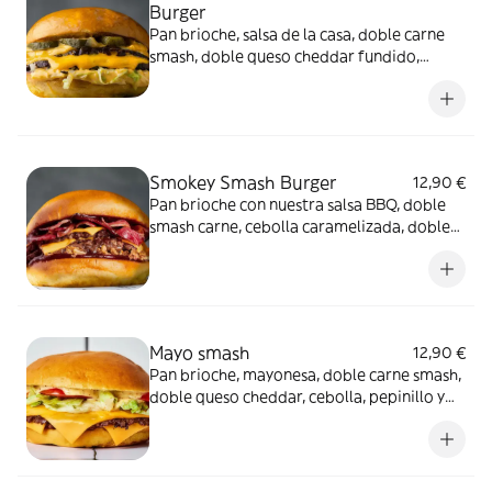
Burger
Pan brioche, salsa de la casa, doble carne
smash, doble queso cheddar fundido,
cebolla, lechuga y pepinillos
Smokey Smash Burger
12,90 €
Pan brioche con nuestra salsa BBQ, doble
smash carne, cebolla caramelizada, doble
queso cheddar fundido, bacon, y cebolla
crujiente
Mayo smash
12,90 €
Pan brioche, mayonesa, doble carne smash,
doble queso cheddar, cebolla, pepinillo y
lechuga iceberg