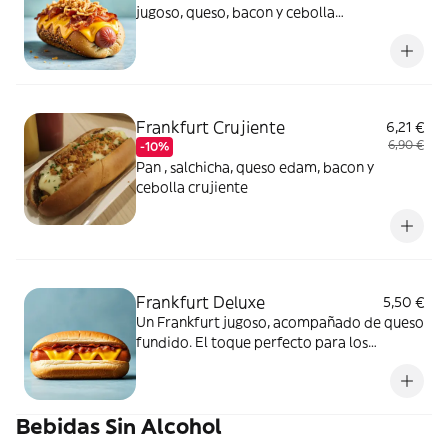
jugoso, queso, bacon y cebolla
caramelizada. Un bocado único que no
puedes dejar pasar.
Frankfurt Crujiente
6,21 €
6,90 €
-10%
Pan , salchicha, queso edam, bacon y
cebolla crujiente
Frankfurt Deluxe
5,50 €
Un Frankfurt jugoso, acompañado de queso
fundido. El toque perfecto para los
amantes de los sabores intensos.
Bebidas Sin Alcohol