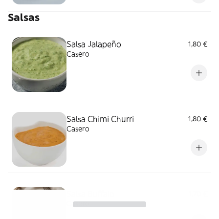
para los amantes del chocolate.
Salsas
Salsa Jalapeño
1,80 €
Casero
Salsa Chimi Churri
1,80 €
Casero
Salsa Buffalo
1,70 €
Casero