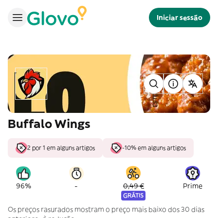
Iniciar sessão
Buffalo Wings
2 por 1 em alguns artigos
-10% em alguns artigos
-
96%
0,49 €
Prime
GRÁTIS
Os preços rasurados mostram o preço mais baixo dos 30 dias