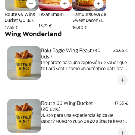
Route 66 Wing
Texan smash
Hamburguesa de
Bucket (20 uds.)
Sweet Bacon de
15,21 €
pollo
17,55 €
16,90 €
Wing Wonderland
Bald Eagle Wing Feast (30
25,65 €
uds.)
Prepárate para una explosión de sabor que
te hará sentir como un auténtico patriota.
Nuestro cubo de 30 alitas, bañadas en una
de nuestras salsas, es la bandera de la
felicidad gastronómica. Estas alitas son
libertad, sabor y gloria en cada bocado.
Route 66 Wing Bucket
17,55 €
(20 uds.)
¿Listo para una experiencia épica de
sabor? Nuestro cubo de 20 alitas te llevará
directo a la tierra de las oportunidades
culinarias. Cada cubo alitas puede estar