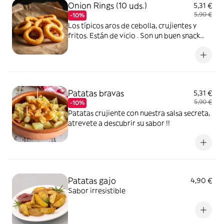
Onion Rings (10 uds.)
5,31 €
5,90 €
-10%
Los típicos aros de cebolla, crujientes y
fritos. Están de vicio . Son un buen snack
para compartir con amigos o familia.
Patatas bravas
5,31 €
5,90 €
-10%
Patatas crujiente con nuestra salsa secreta,
atrevete a descubrir su sabor !!
Patatas gajo
4,90 €
Sabor irresistible