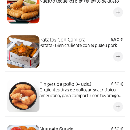
Nuestro tequeños bien rellenito de queso
Patatas Con Carillera
6,90 €
Patatas bien crujiente con el pulled pork
Fingers de pollo (4 uds.)
6,50 €
Crujientes tiras de pollo, un snack típico
americano, para compartir con tus amigos
o familia. O comida infantil para los más
peques de la casa.
Nuggets 6unds
6,50 €