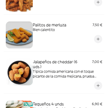
Palitos de merluza
7,50 €
Bien calentito
Jalapeños de cheddar (6
7,00 €
uds.)
Típica comida americana con el toque
picante de la comida mejicana, prueba
nuestros jalapeños de cheddar están de
vicio
Tequeños 4 unds
6,90 €