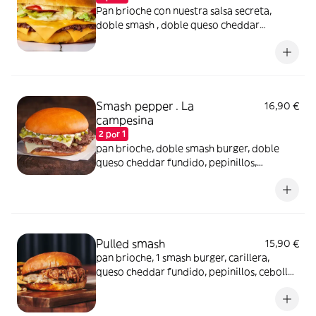
Pan brioche con nuestra salsa secreta,
doble smash , doble queso cheddar
fundido, una fresca mezcla de cebolla,
lechuga iceberg y la acidez de los pepinillos
Smash pepper . La
16,90 €
campesina
2 por 1
pan brioche, doble smash burger, doble
queso cheddar fundido, pepinillos,
mayonesa, la frescura de la lechuga iceburg
y el dulzor de la cebolla
Pulled smash
15,90 €
pan brioche, 1 smash burger, carillera,
queso cheddar fundido, pepinillos, cebolla
y nuestra salsa secreta