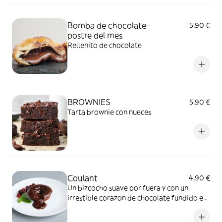
Bomba de chocolate-
5,90 €
postre del mes
Rellenito de chocolate
BROWNIES
5,90 €
Tarta brownie con nueces
Coulant
4,90 €
Un bizcocho suave por fuera y con un
irrestible corazon de chocolate fundido en
su interior. Cada cucharada libera una
explosion de sabor intenso a cacao, ideal