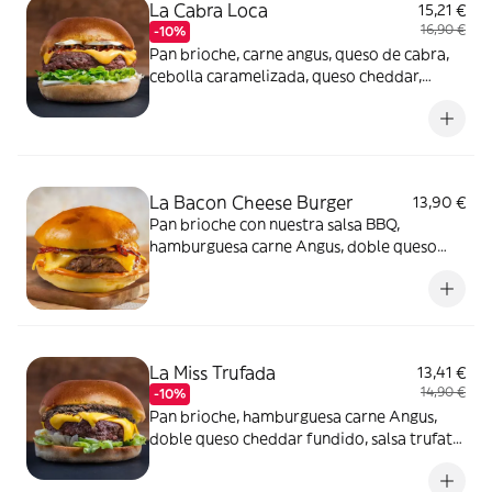
La Cabra Loca
15,21 €
16,90 €
-10%
Pan brioche, carne angus, queso de cabra,
cebolla caramelizada, queso cheddar,
mayonesa y lechuga
La Bacon Cheese Burger
13,90 €
Pan brioche con nuestra salsa BBQ,
hamburguesa carne Angus, doble queso
cheddar fundido, bacon y cebolla
caramelizada
La Miss Trufada
13,41 €
14,90 €
-10%
Pan brioche, hamburguesa carne Angus,
doble queso cheddar fundido, salsa trufata
y lechuga