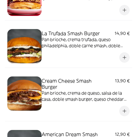
frita para el toque crujiente con pan
brioche
La Trufada Smash Burger
14,90 €
Pan brioche, crema trufada, queso
philadelphia, doble carne smash, doble
queso cheddar, lechuga
Cream Cheese Smash
13,90 €
Burger
Pan brioche, crema de queso, salsa de la
casa, doble smash burger, queso cheddar
fundido, cebolla caramelizda, cebolla
crujiente
American Dream Smash
12,90 €