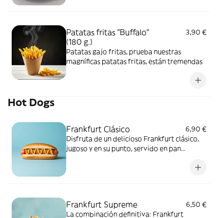
Patatas fritas "Buffalo"
3,90 €
(180 g.)
Patatas gajo fritas, prueba nuestras
magníficas patatas fritas, están tremendas
Hot Dogs
Frankfurt Clásico
6,90 €
Disfruta de un delicioso Frankfurt clásico,
jugoso y en su punto, servido en pan
crujiente. El snack perfecto para cualquier
momento.
Frankfurt Supreme
6,50 €
La combinación definitiva: Frankfurt