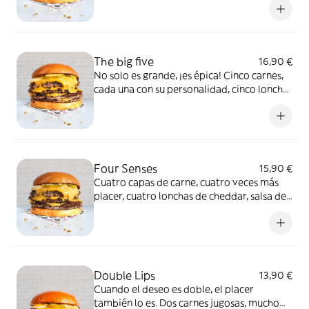
explosión de sabores y una sensación de
placer absoluto en cada mordida. ¿Listo
para perderte en este paraíso carnivoro?
The big five
16,90 €
No solo es grande, ¡es épica! Cinco carnes,
cada una con su personalidad, cinco lonchas
de cheddar, salsa de la casa, cebolla y
pepinillos. Prepárate para un encuentro
que dejará huella.
Four Senses
15,90 €
Cuatro capas de carne, cuatro veces más
placer, cuatro lonchas de cheddar, salsa de
la casa, cebolla y pepinillos que hará que
tus sentidos exploten en una fiesta de
sabores. Este es solo el principio de una
noche inolvidable.
Double Lips
13,90 €
Cuando el deseo es doble, el placer
también lo es. Dos carnes jugosas, mucho