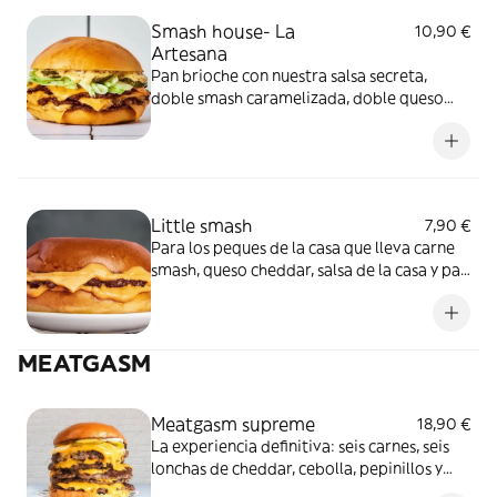
Smash house- La
10,90 €
Artesana
Pan brioche con nuestra salsa secreta,
doble smash caramelizada, doble queso
cheddar fundido, una fresca mezcla de
cebolla, lechuga y la acidez de los pepinillos
Little smash
7,90 €
Para los peques de la casa que lleva carne
smash, queso cheddar, salsa de la casa y pan
brioche
MEATGASM
Meatgasm supreme
18,90 €
La experiencia definitiva: seis carnes, seis
lonchas de cheddar, cebolla, pepinillos y
salsa de la casa que provocará una