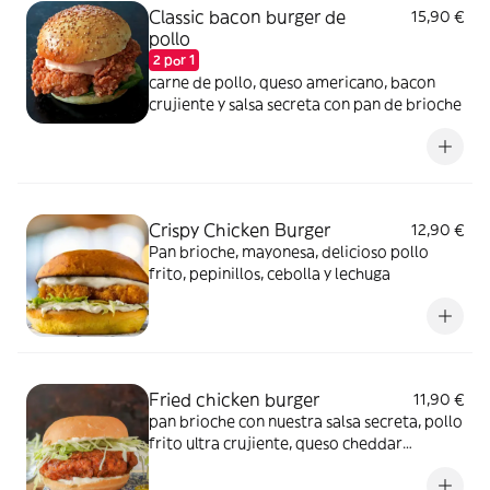
Classic bacon burger de
15,90 €
pollo
2 por 1
carne de pollo, queso americano, bacon
crujiente y salsa secreta con pan de brioche
Crispy Chicken Burger
12,90 €
Pan brioche, mayonesa, delicioso pollo
frito, pepinillos, cebolla y lechuga
Fried chicken burger
11,90 €
pan brioche con nuestra salsa secreta, pollo
frito ultra crujiente, queso cheddar
fundido, una fresca mezcla de cebolla y
lechuga y la acidez de los pepinillos