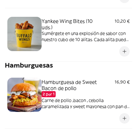
bañada en una de nuestras salsas secreta.
Yankee Wing Bites (10
10,20 €
uds.)
Sumérgete en una explosión de sabor con
nuestro cubo de 10 alitas. Cada alita puede
estar bañada en una de nuestras 6 salsas,
perfecta para acompañar con una cerveza
fría. ¿Estás listo para despegar hacia el
Hamburguesas
paraíso de las alitas?”
Hamburguesa de Sweet
16,90 €
Bacon de pollo
2 por 1
Carne de pollo ,bacon , cebolla
caramelizada y sweet mayonesa con pan de
brioche