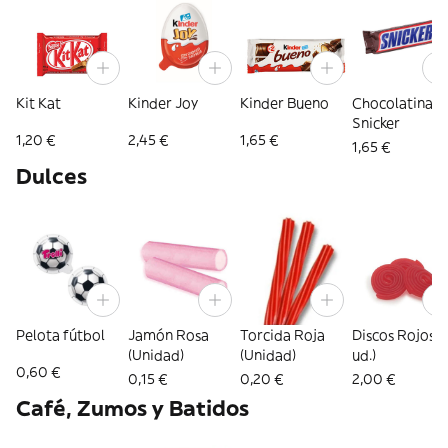
Kit Kat
Kinder Joy
Kinder Bueno
Chocolatina
Snicker
1,20 €
2,45 €
1,65 €
1,65 €
Dulces
Pelota fútbol
Jamón Rosa
Torcida Roja
Discos Rojos (
(Unidad)
(Unidad)
ud.)
0,60 €
0,15 €
0,20 €
2,00 €
Café, Zumos y Batidos