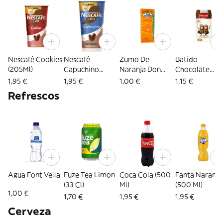
Nescafé Cookies
Nescafé
Zumo De
Batido
(205Ml)
Capuchino
Naranja Don
Chocolate
(205Ml)
Simon (200 Ml)
Pascual (200m
1,95 €
1,95 €
1,00 €
1,15 €
Refrescos
Agua Font Vella
Fuze Tea Limon
Coca Cola (500
Fanta Naranja
(33 Cl)
Ml)
(500 Ml)
1,00 €
1,70 €
1,95 €
1,95 €
Cerveza