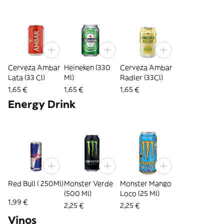
Cerveza Ambar
Heineken (330
Cerveza Ambar
Lata (33 Cl)
Ml)
Radler (33Cl)
1,65 €
1,65 €
1,65 €
Energy Drink
Red Bull ( 250Ml)
Monster Verde
Monster Mango
(500 Ml)
Loco (25 Ml)
1,99 €
2,25 €
2,25 €
Vinos