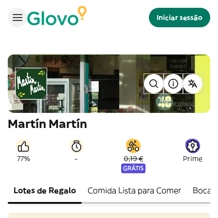
Iniciar sessão
Martín Martín
-
77%
0,19 €
Prime
GRÁTIS
Lotes de Regalo
Comida Lista para Comer
Bocadi