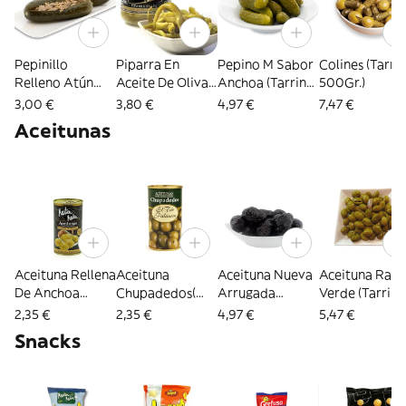
Pepinillo
Piparra En
Pepino M Sabor
Colines (Tarri
Relleno Atún
Aceite De Oliva
Anchoa (Tarrina
500Gr.)
(4Ud)
Etiqueta Negra
500Gr.)
3,00 €
3,80 €
4,97 €
7,47 €
(Frasco 370Gr)
Aceitunas
Aceituna Rellena
Aceituna
Aceituna Nueva
Aceituna Raja
De Anchoa
Chupadedos(
Arrugada
Verde (Tarrina
Etiqueta Negra
Lata 185Gr.)
(Tarrina 500Gr.)
500Gr)
2,35 €
2,35 €
4,97 €
5,47 €
(Lata 150Gr.)
Snacks