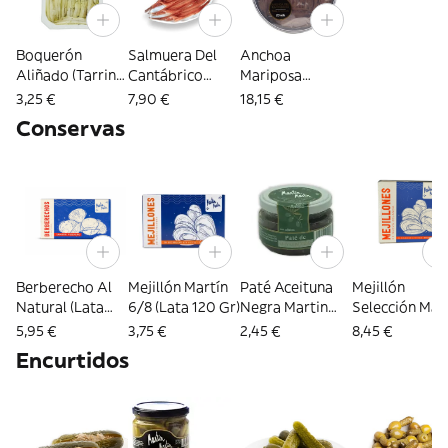
Boquerón
Salmuera Del
Anchoa
Aliñado (Tarrina
Cantábrico
Mariposa
70Gr.)
(6Ud)
Cantábrico
3,25 €
7,90 €
18,15 €
(Tarrina 12 Ud)
Conservas
Berberecho Al
Mejillón Martín
Paté Aceituna
Mejillón
Natural (Lata
6/8 (Lata 120 Gr)
Negra Martin
Selección Mar
120 Gr)
(Frasco 110Gr.)
(Lata 280 Gr)
5,95 €
3,75 €
2,45 €
8,45 €
Encurtidos