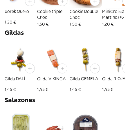
Borek Queso
Cookie triple
Cookie Double
MiniCroissant
Choc
Choc
Martinos (6 Ud
1,30 €
1,50 €
1,50 €
1,20 €
Gildas
Gilda DALÍ
Gilda VIKINGA
Gilda GEMELA
Gilda RIOJAN
1,45 €
1,45 €
1,45 €
1,45 €
Salazones