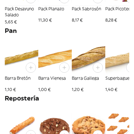
Pack Desayuno
Pack Planazo
Pack Sabrosón
Pack Picoteo
Salado
11,30 €
8,17 €
8,28 €
5,65 €
Pan
Barra Bretón
Barra Vienesa
Barra Gallega
Superbaguett
1,10 €
1,00 €
1,20 €
1,40 €
Repostería