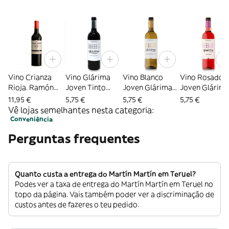
Vino Crianza
Vino Glárima
Vino Blanco
Vino Rosado
Rioja. Ramón
Joven Tinto
Joven Glárima
Joven Glárim
Bilbao
Sommos (75 Cl.)
D.O Somontano
D.O. Somonta
11,95 €
5,75 €
5,75 €
5,75 €
(75 Cl.)
(75 Cl.)
Vê lojas semelhantes nesta categoria:
Conveniência
Perguntas frequentes
Quanto custa a entrega do Martín Martín em Teruel?
Podes ver a taxa de entrega do Martín Martín em Teruel no
topo da página. Vais também poder ver a discriminação de
custos antes de fazeres o teu pedido.