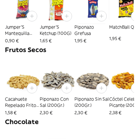
Jumper'S
Jumper'S
Piponazo
MatchBall Qu
Mantequilla
Ketchup (100G)
Grefusa
1,95 €
(42G)
0,90 €
1,65 €
1,95 €
Frutos Secos
Cacahuete
Piponazo Con
Piponazo Sin Sal
Cóctel Celebri
Repelado Frito
Sal (200Gr.)
(200Gr.)
Picante (200Gr
(200Gr.)
1,58 €
2,30 €
2,30 €
2,38 €
Chocolate