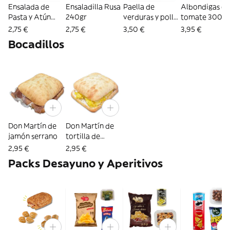
Ensalada de
Ensaladilla Rusa
Paella de
Albondigas co
Pasta y Atún
240gr
verduras y pollo
tomate 300g
240gr
250gr
2,75 €
2,75 €
3,50 €
3,95 €
Bocadillos
Don Martín de
Don Martín de
jamón serrano
tortilla de
patata
2,95 €
2,95 €
Packs Desayuno y Aperitivos