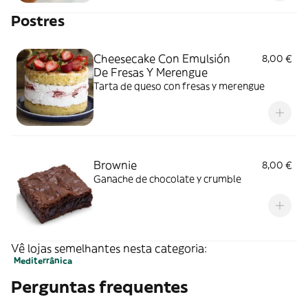
Postres
Cheesecake Con Emulsión
8,00 €
De Fresas Y Merengue
Tarta de queso con fresas y merengue
Brownie
8,00 €
Ganache de chocolate y crumble
Vê lojas semelhantes nesta categoria:
Mediterrânica
Perguntas frequentes