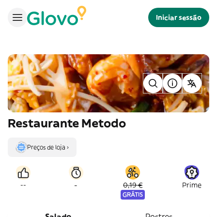
Iniciar sessão
Restaurante Metodo
Preços de loja ›
-
--
0,19 €
Prime
GRÁTIS
Salado
Postres