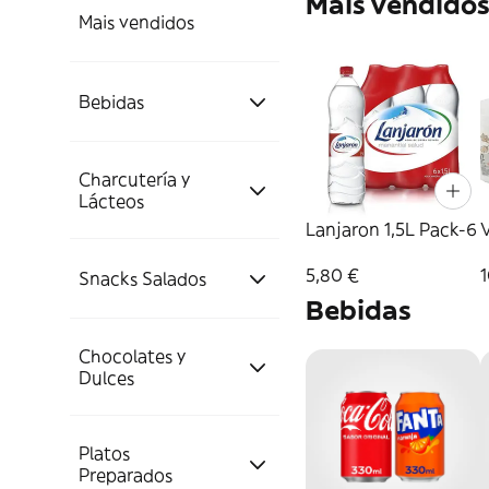
Mais vendido
Mais vendidos
Bebidas
Charcutería y
Aguas,
Lácteos
Refrescos Y
Energéticas
Lanjaron 1,5L Pack-6
V
5,80 €
1
Snacks Salados
Charcutería
Cervezas Y Sidras
Refrescos
Bebidas
Quesos, Lácteos y
Chocolates y
Jamón Curado
Frutos Secos
Huevos
Dulces
Destilados
Energéticas
Cervezas
Aceitunas y
Embutidos Varios
Maíz
Platos
Chicles y
Lácteos Varios
Vino y
Encurtidos
Isotónicas
Vodka
Preparados
Caramelos
Espumosos