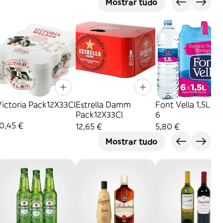
s
Mostrar tudo
ictoria Pack12X33Cl
Estrella Damm
Font Vella 1,5L Pa
Pack12X33Cl
6
0,45 €
12,65 €
5,80 €
Mostrar tudo