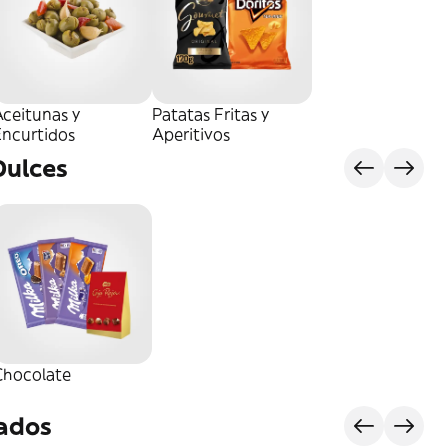
ceitunas y
Patatas Fritas y
Encurtidos
Aperitivos
Dulces
Chocolate
rados