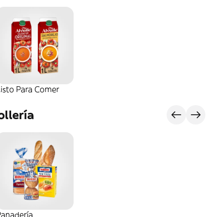
Listo Para Comer
llería
Panadería