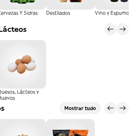
ervezas Y Sidras
Destilados
Vino y Espumoso
 Lácteos
uesos, Lácteos y
Huevos
os
Mostrar tudo