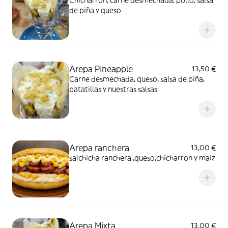
Chicharrón, carne desmechada, pollo, salsa
de piña y queso
Arepa Pineapple
13,50 €
Carne desmechada, queso, salsa de piña,
patatillas y nuestras salsas
Arepa ranchera
13,00 €
salchicha ranchera ,queso,chicharron y maiz
Arepa Mixta
13,00 €