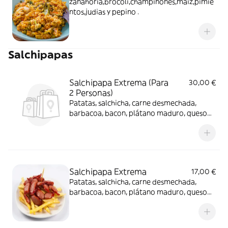
zanahoria,brocoli,champiñones,maiz,pimie
ntos,judias y pepino .
Salchipapas
Salchipapa Extrema (Para
30,00 €
2 Personas)
Patatas, salchicha, carne desmechada,
barbacoa, bacon, plátano maduro, queso
cheddar, aguacate, salsa de la casa
Salchipapa Extrema
17,00 €
Patatas, salchicha, carne desmechada,
barbacoa, bacon, plátano maduro, queso
cheddar, aguacate, salsa de la casa