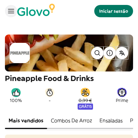
Iniciar sessão
Pineapple Food & Drinks
-
100%
0,99 €
Prime
GRÁTIS
Mais vendidos
Combos De Arroz
Ensaladas
Per