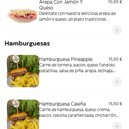
Arepa Con Jamón Y
10,50 €
Queso
Deléitate con nuestra deliciosa arepa de
jamón y queso, un plato tradicional
venezolano que combina sabores
auténticos y texturas irresistibles.
¡Disfrútala!
Hamburguesas
Hamburguesa Pineapple
15,50 €
Carne de ternera, bacon, queso fundido,
patatillas, salsa de piña, arepa, lechuga,
tomate y salsa de la casa
Hamburguesa Caleña
15,50 €
Carne de hamburguesa, queso crema,
bacon, cebolla caramelizada, chicharrón,
salsas y patatas