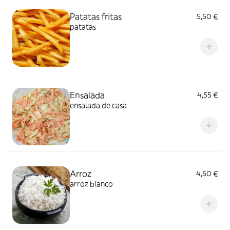
Patatas fritas
5,50 €
patatas
Ensalada
4,55 €
ensalada de casa
Arroz
4,50 €
arroz blanco