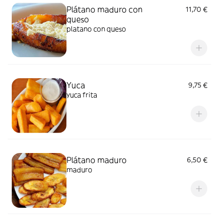
Plátano maduro con
11,70 €
queso
platano con queso
Yuca
9,75 €
yuca frita
Plátano maduro
6,50 €
maduro