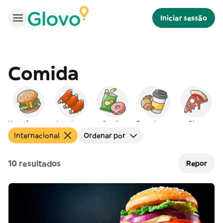
Iniciar sessão
Comida
Hambúrgueres
Americana
Snacks
Peq. almoço
Pizza
Internacional
Ordenar por
10 resultados
Repor