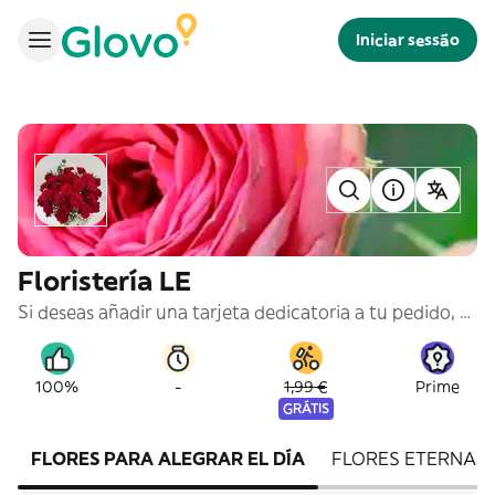
Iniciar sessão
Floristería LE
Si deseas añadir una tarjeta dedicatoria a tu pedido, escribe tu texto en la caja de solicitud especial que encontrarás en el checkout. No es apta para pedir productos personalizados. Glovo solo entregará productos que se encuentren en el menú.
-
100%
1,99 €
Prime
GRÁTIS
FLORES PARA ALEGRAR EL DÍA
FLORES ETERNAS