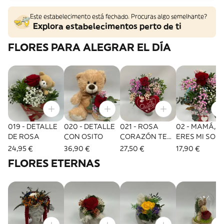
Este estabelecimento está fechado. Procuras algo semelhante?
Explora estabelecimentos perto de ti
FLORES PARA ALEGRAR EL DÍA
019 - DETALLE
020 - DETALLE
021 - ROSA
02 - MAMÁ,
DE ROSA
CON OSITO
CORAZÓN TE
ERES MI SOL
QUIERO MAMÁ
24,95 €
36,90 €
27,50 €
17,90 €
FLORES ETERNAS