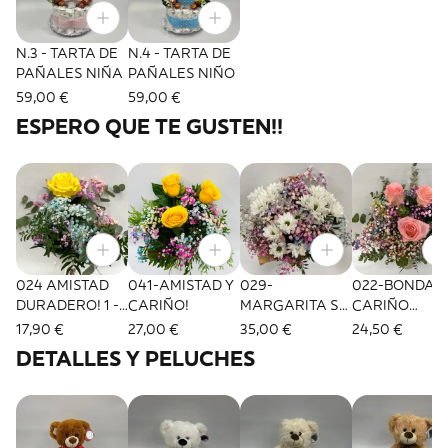
N.3 - TARTA DE
N.4 - TARTA DE
PAÑALES NIÑA
PAÑALES NIÑO
59,00 €
59,00 €
ESPERO QUE TE GUSTEN!!
024 AMISTAD
041-AMISTAD Y
029-
022-BONDAD
DURADERO! 1 -
CARIÑO!
MARGARITA S
CARIÑO
ROSA
PARA TI
JUNTOS-3
17,90 €
27,00 €
35,00 €
24,50 €
AMARILLA
ROSAS EN
DETALLES Y PELUCHES
ROSA