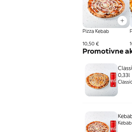
Pizza Kebab
P
10,50 €
1
Promotivne ak
Class
0,33l
Classi
Kebab
Kebab 