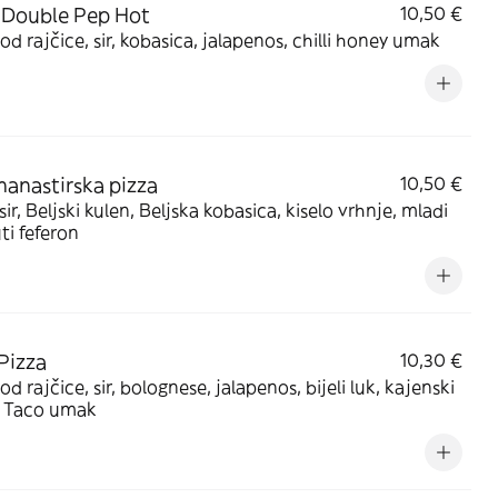
 Double Pep Hot
10,50 €
d rajčice, sir, kobasica, jalapenos, chilli honey umak
anastirska pizza
10,50 €
 sir, Beljski kulen, Beljska kobasica, kiselo vrhnje, mladi
uti feferon
Pizza
10,30 €
d rajčice, sir, bolognese, jalapenos, bijeli luk, kajenski
, Taco umak