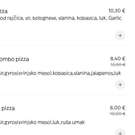
zza
10,30 €
d rajčice, sir, bolognese, slanina, kobasica, luk, Garlic
ombo pizza
8,40 €
10,50 €
sir,gyros(svinjsko meso),kobasica,slanina,jalapenos,luk
 pizza
8,00 €
10,00 €
sir,gyros(svinjsko meso),luk,rulla umak