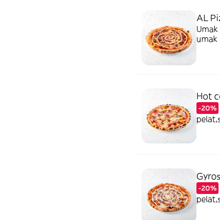
AL Pi
Umak o
umak
Hot c
-20%
pelat,
Gyros
-20%
pelat,