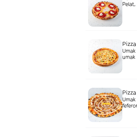
Pelat,
Pizza
Umak o
umak
Pizza
Umak o
fefero