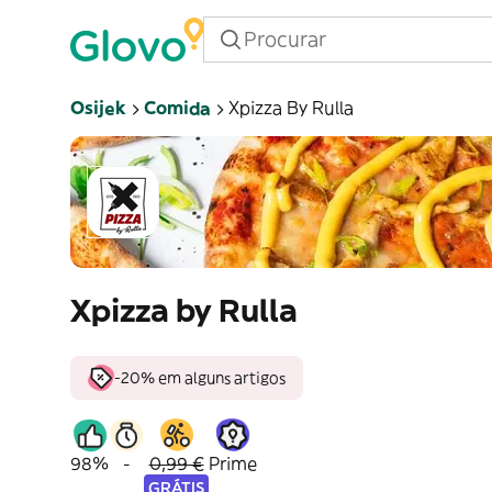
Osijek
Comida
Xpizza By Rulla
Xpizza by Rulla
-20% em alguns artigos
98%
-
0,99 €
Prime
GRÁTIS