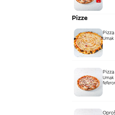
Pizze
Pizza
Umak o
Pizza
Umak o
fefero
Oproš