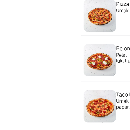
Pizza
Umak o
Belom
Pelat,
luk, lj
Taco 
Umak o
papar