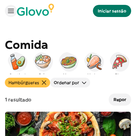
Iniciar sessão
Comida
Saudável
Poke
Massa
Marisco
Pizza
Hambúrgueres
Ordenar por
1 resultado
Repor