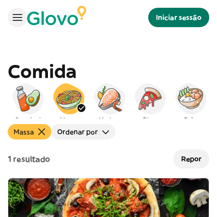
Iniciar sessão
Comida
Saudável
Massa
Marisco
Pizza
Poke
Massa
Ordenar por
1 resultado
Repor